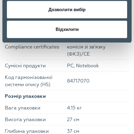
0.5 мс
навантаження
Дозволити вибір
Інші характеристики
Країна-виробник
Тайвань
Відхилити
VCCI/RCM/Федеральна
Compliance certificates
комісія зі зв'язку
(ФКЗ)/CE
Сумісні продукти
PC, Notebook
Код гармонізованої
84717070
системи опису (HS)
Розмір упаковки
Вага упаковки
4.15 кг
Висота упаковки
27 см
Глибина упаковки
37 см