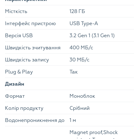
Місткість
128 ГБ
Інтерфейс пристрою
USB Type-A
Версія USB
3.2 Gen 1 (3.1 Gen 1)
Швидкість зчитування
400 МБ/с
Швидкість запису
30 МБ/с
Plug & Play
Так
Дизайн
Формат
Моноблок
Колір продукту
Cрібний
Водонепроникнення до
1 м
Magnet proof,Shock