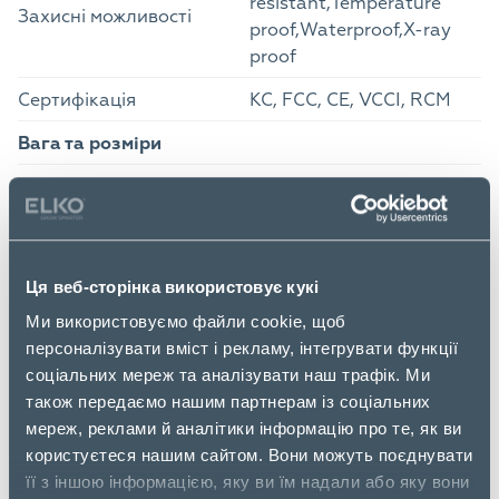
resistant,Temperature
Захисні можливості
proof,Waterproof,X-ray
proof
Сертифікація
KC, FCC, CE, VCCI, RCM
Вага та розміри
Ширина
15.46 мм
Глибина
40.05 мм
Висота
12.02 мм
Ця веб-сторінка використовує кукі
Вага
10.9 г
Ми використовуємо файли cookie, щоб
персоналізувати вміст і рекламу, інтегрувати функції
Дані про упаковку
соціальних мереж та аналізувати наш трафік. Ми
також передаємо нашим партнерам із соціальних
Ширина упаковки
101 мм
мереж, реклами й аналітики інформацію про те, як ви
Глибина упаковки
154 мм
користуєтеся нашим сайтом. Вони можуть поєднувати
її з іншою інформацією, яку ви їм надали або яку вони
Висота упаковки
13 мм