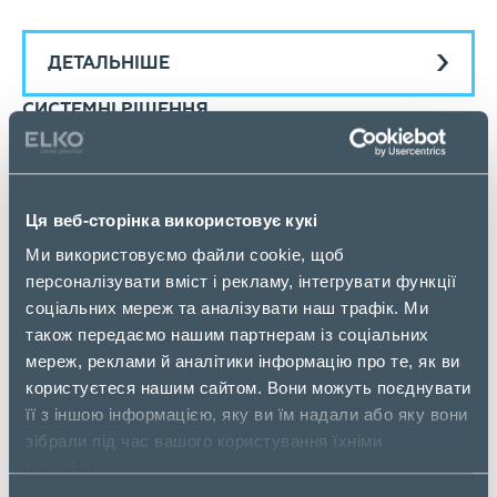
ДЕТАЛЬНІШЕ
СИСТЕМНІ РІШЕННЯ
Комплексні ІТ-рішення для різних галузей:
Ця веб-сторінка використовує кукі
системи безпеки, системи для побудови і
Ми використовуємо файли cookie, щоб
управління ІТ-інфраструктурою, рішення для
персоналізувати вміст і рекламу, інтегрувати функції
розумного і безпечного міста, IoT-рішення,
соціальних мереж та аналізувати наш трафік. Ми
комунікаційні системи, відеоспостереження,
також передаємо нашим партнерам із соціальних
інформаційна безпека, рішення для друку та інші.
мереж, реклами й аналітики інформацію про те, як ви
користуєтеся нашим сайтом. Вони можуть поєднувати
її з іншою інформацією, яку ви їм надали або яку вони
ДЕТАЛЬНІШЕ
зібрали під час вашого користування їхніми
службами.