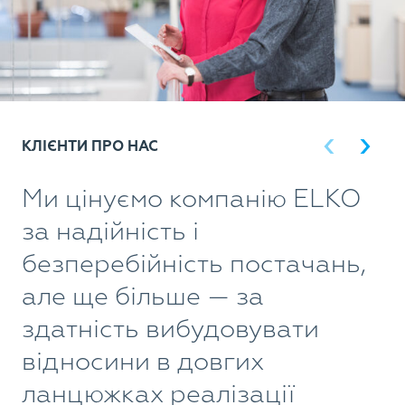
КЛІЄНТИ ПРО НАС
Ми цінуємо компанію ELKO
E
за надійність і
у
безперебійність постачань,
ц
але ще більше — за
с
здатність вибудовувати
в
відносини в довгих
д
ланцюжках реалізації
в