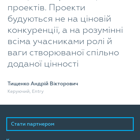
проектів. Проекти
з
будуються не на ціновій
Х
конкуренції, а на розумінні
E
всіма учасниками ролі й
п
ваги створюваної спільно
о
доданої цінності
с
с
Тищенко Андрій Вікторович
Керуючий, Entry
Яс
Дир
Стати партнером