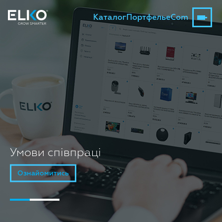
Каталог
Портфель
eCom
Умови співпраці
Ознайомитись