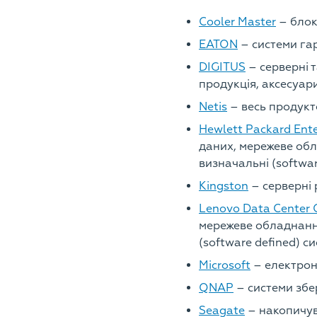
Cooler Master
– блок
EATON
– системи га
DIGITUS
– серверні т
продукція, аксесуар
Netis
– весь продук
Hewlett Packard Ente
даних, мережеве обл
визначальні (softwar
Kingston
– серверні 
Lenovo Data Center 
мережеве обладнання
(software defined) си
Microsoft
– електронн
QNAP
– системи збе
Seagate
– накопичув