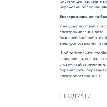
Системи для автоматизо
мережевим обладнанням
Електроживлення та бе
У нашому портфелі прису
електроживлення дата-це
безперебійної роботи о
електропостачання, вкл
Щоб забезпечити стабіл
середовища, спеціалісти
системи забезпечення е
перенапруги, переванта
електропостачанням.
ПРОДУКТИ