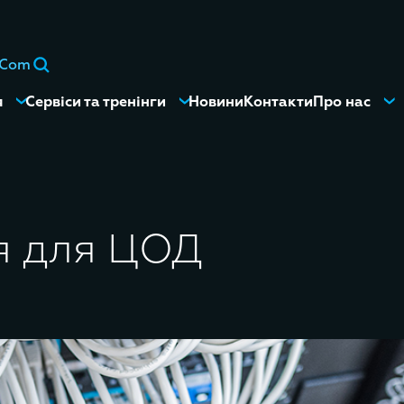
eCom
я
Сервіси та тренінги
Новини
Контакти
Про нас
я для ЦОД