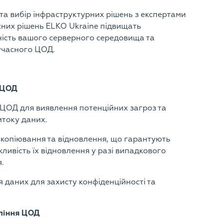
та вибір інфраструктурних рішень з експертами
них рішень ELKO Ukraine підвищать
ність вашого серверного середовища та
учасного ЦОД.
 ЦОД
 ЦОД для виявлення потенційних загроз та
витоку даних.
 копіювання та відновлення, що гарантують
ливість їх відновлення у разі випадкового
.
даних для захисту конфіденційності та
вління ЦОД