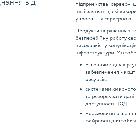
нання від
підприємства: серверні ш
інші елементи, які викор
управління серверною і
Продукти та рішення з 
безперебійну роботу сер
високоякісну комунікаці
інфраструктури. Ми забе
рішеннями для віртуа
забезпечення масшт
ресурсів.
системами хмарного 
та резервувати дані
доступності ЦОД.
мережевими рішення
файрволи для забезп