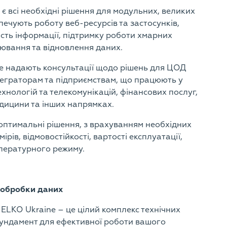
 є всі необхідні рішення для модульних, великих
ечують роботу веб-ресурсів та застосунків,
ість інформації, підтримку роботи хмарних
піювання та відновлення даних.
ne надають консультації щодо рішень для ЦОД
теграторам та підприємствам, що працюють у
хнологій та телекомунікацій, фінансових послуг,
медицини та інших напрямках.
птимальні рішення, з врахуванням необхідних
ірів, відмовостійкості, вартості експлуатації,
мпературного режиму.
 обробки даних
ELKO Ukraine – це цілий комплекс технічних
фундамент для ефективної роботи вашого