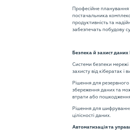
Професійне планування 
постачальника комплекс
продуктивність та надій
забезпечать побудову с
Безпека й захист даних
Системи безпеки мережі
захисту від кібератак і 
Рішення для резервного
збереження даних та мож
втрати або пошкодження
Рішення для шифрування 
цілісності даних.
Автоматизація та упра