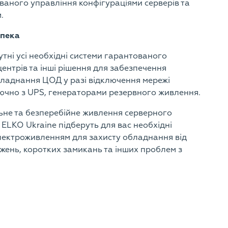
ваного управління конфігураціями серверів та
.
зпека
тні усі необхідні системи гарантованого
нтрів та інші рішення для забезпечення
бладнання ЦОД у разі відключення мережі
ючно з UPS, генераторами резервного живлення.
ьне та безперебійне живлення серверного
 ELKO Ukraine підберуть для вас необхідні
лектроживленням для захисту обладнання від
жень, коротких замикань та інших проблем з