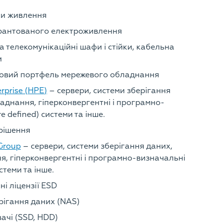
и живлення
рантованого електроживлення
а телекомунікаційні шафи і стійки, кабельна
и
товий портфель мережевого обладнання
rprise (HPE)
– сервери, системи зберігання
аднання, гіперконвергентні і програмно-
e defined) системи та інше.
рішення
Group
– сервери, системи зберігання даних,
, гіперконвергентні і програмно-визначальні
стеми та інше.
і ліцензії ESD
рігання даних (NAS)
ачі (SSD, HDD)