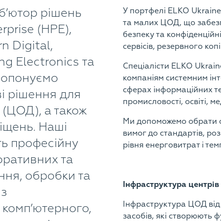
б’ютор рішень
У портфелі ELKO Ukraine
та малих ЦОД, що забезп
rprise (HPE),
безпеку та конфіденційн
 Digital,
сервісів, резервного ко
g Electronics та
Спеціалісти ELKO Ukrai
пропонуємо
компаніям системним ін
сферах інформаційних те
і рішення для
промисловості, освіті, 
(ЦОД), а також
Ми допоможемо обрати о
іщень. Наші
вимог до стандартів, розм
ть професійну
рівня енерговитрат і те
оративних та
ння, обробки та
Інфраструктура центрів
 з
Інфраструктура ЦОД від 
 комп’ютерного,
засобів, які створюють 