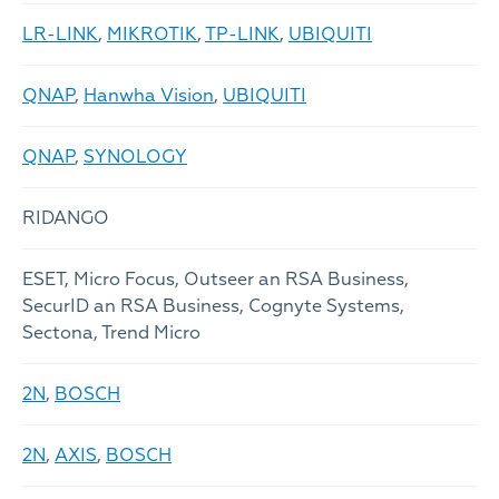
LR-LINK
,
MIKROTIK
,
TP-LINK
,
UBIQUITI
QNAP
,
Hanwha Vision
,
UBIQUITI
QNAP
,
SYNOLOGY
RIDANGO
ESET, Micro Focus, Outseer an RSA Business,
SecurID an RSA Business, Cognyte Systems,
Sectona, Trend Micro
2N
,
BOSCH
2N
,
AXIS
,
BOSCH