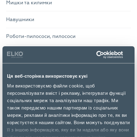
Мишки та килимки
Навушники
Роботи-пилососи, пилососи
Мережеве обладнання SMB
Мережеве обладнання SOHO
Ця веб-сторінка використовує кукі
Ми використовуємо файли cookie, щоб
Мережеві та серверні шафи, кабельна продукція,
персоналізувати вміст і рекламу, інтегрувати функції
комп’ютерні та офісні аксесуари
соціальних мереж та аналізувати наш трафік. Ми
також передаємо нашим партнерам із соціальних
Пристрої для розумного дому
мереж, реклами й аналітики інформацію про те, як ви
користуєтеся нашим сайтом. Вони можуть поєднувати
Системи зберігання даних (СЗД) для користувачів
її з іншою інформацією, яку ви їм надали або яку вони