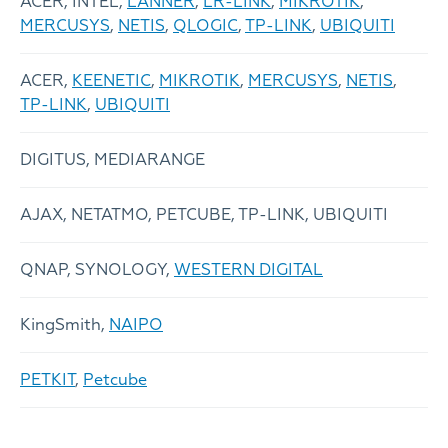
ACER, INTEL,
LANNER
,
LR-LINK
,
MIKROTIK
,
MERCUSYS
,
NETIS
,
QLOGIC
,
TP-LINK
,
UBIQUITI
ACER,
KEENETIC
,
MIKROTIK
,
MERCUSYS
,
NETIS
,
TP-LINK
,
UBIQUITI
DIGITUS, MEDIARANGE
AJAX, NETATMO, PETCUBE, TP-LINK, UBIQUITI
QNAP, SYNOLOGY,
WESTERN DIGITAL
KingSmith,
NAIPO
PETKIT
,
Petcube