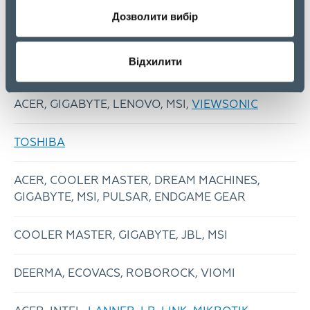
COOLER MASTER, GIGABYTE, MSI, PULSAR,
Дозволити вибір
DUCKY
Відхилити
ERGOFOUNT, KONDATOR, STREAMPLIFY
ACER, GIGABYTE, LENOVO, MSI,
VIEWSONIC
TOSHIBA
ACER, COOLER MASTER, DREAM MACHINES,
GIGABYTE, MSI, PULSAR, ENDGAME GEAR
COOLER MASTER, GIGABYTE, JBL, MSI
DEERMA, ECOVACS, ROBOROCK, VIOMI