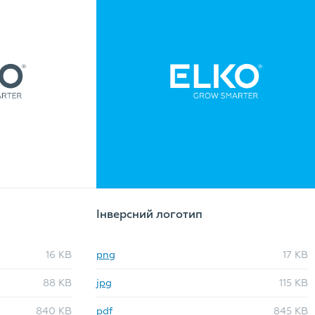
Інверсний логотип
16 KB
png
17 KB
88 KB
jpg
115 KB
840 KB
pdf
845 KB