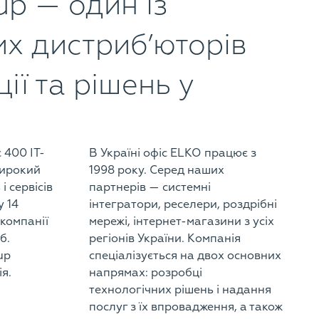
p — один із
х дистриб’юторів
ії та рішень у
 400 ІТ-
В Україні офіс ELKO працює з
широкий
1998 року. Серед наших
і сервісів
партнерів — системні
у 14
інтегратори, реселери, роздрібні
 компанії
мережі, інтернет-магазини з усіх
б.
регіонів України. Компанія
up
спеціалізується на двох основних
ія.
напрямах: розробці
технологічних рішень і надання
послуг з їх впровадження, а також