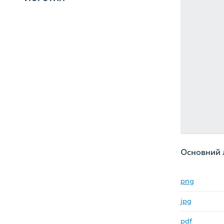
Основний 
png
jpg
pdf