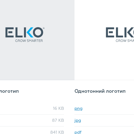
логотип
Однотонний логотип
16 KB
png
87 KB
jpg
841 KB
pdf