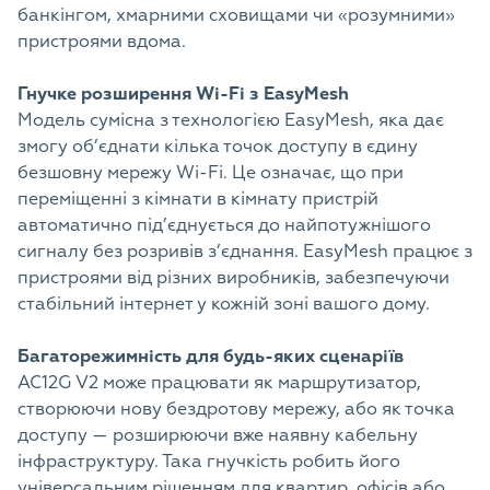
банкінгом, хмарними сховищами чи «розумними»
пристроями вдома.
Гнучке розширення Wi-Fi з EasyMesh
Модель сумісна з технологією EasyMesh, яка дає
змогу об’єднати кілька точок доступу в єдину
безшовну мережу Wi-Fi. Це означає, що при
переміщенні з кімнати в кімнату пристрій
автоматично під’єднується до найпотужнішого
сигналу без розривів з’єднання. EasyMesh працює з
пристроями від різних виробників, забезпечуючи
стабільний інтернет у кожній зоні вашого дому.
Багаторежимність для будь-яких сценаріїв
AC12G V2 може працювати як маршрутизатор,
створюючи нову бездротову мережу, або як точка
доступу — розширюючи вже наявну кабельну
інфраструктуру. Така гнучкість робить його
універсальним рішенням для квартир, офісів або