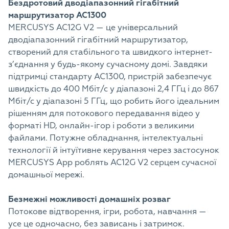
Бездротовий дводіапазонний гігабітний
маршрутизатор AC1300
MERCUSYS AC12G V2 — це універсальний
дводіапазонний гігабітний маршрутизатор,
створений для стабільного та швидкого інтернет-
з’єднання у будь-якому сучасному домі. Завдяки
підтримці стандарту AC1300, пристрій забезпечує
швидкість до 400 Мбіт/с у діапазоні 2,4 ГГц і до 867
Мбіт/с у діапазоні 5 ГГц, що робить його ідеальним
рішенням для потокового передавання відео у
форматі HD, онлайн-ігор і роботи з великими
файлами. Потужне обладнання, інтелектуальні
технології й інтуїтивне керування через застосунок
MERCUSYS App роблять AC12G V2 серцем сучасної
домашньої мережі.
Безмежні можливості домашніх розваг
Потокове відтворення, ігри, робота, навчання —
усе це одночасно, без зависань і затримок.