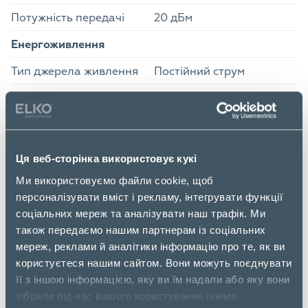
Потужність передачі
20 дБм
Енергоживлення
Тип джерела живлення
Постійний струм
Вихідна напруга
9 В
Струм при виході
0.85 А
Зовнішні умови
Ця веб-сторінка використовує кукі
Діапазон відносної
Ми використовуємо файли cookie, щоб
вологості при
10 - 90 %
персоналізувати вміст і рекламу, інтегрувати функції
експлуатації
соціальних мереж та аналізувати наш трафік. Ми
також передаємо нашим партнерам із соціальних
Діапазон відносної
5 - 90 %
мереж, реклами й аналітики інформацію про те, як ви
вологості при зберіганні
користуєтеся нашим сайтом. Вони можуть поєднувати
її з іншою інформацією, яку ви їм надали або яку вони
Діапазон робочих
0 - 40 °C
зібрали під час вашого користування їхніми
температур