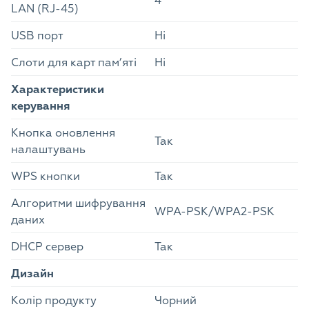
4
LAN (RJ-45)
USB порт
Ні
Слоти для карт пам’яті
Ні
Характеристики
керування
Кнопка оновлення
Так
налаштувань
WPS кнопки
Так
Алгоритми шифрування
WPA-PSK/WPA2-PSK
даних
DHCP сервер
Так
Дизайн
Колір продукту
Чорний