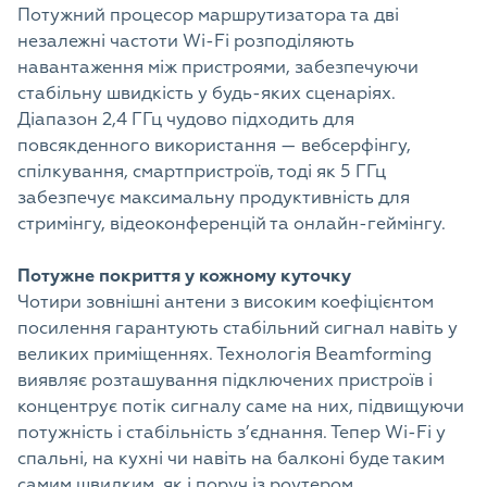
Потужний процесор маршрутизатора та дві
незалежні частоти Wi-Fi розподіляють
навантаження між пристроями, забезпечуючи
стабільну швидкість у будь-яких сценаріях.
Діапазон 2,4 ГГц чудово підходить для
повсякденного використання — вебсерфінгу,
спілкування, смартпристроїв, тоді як 5 ГГц
забезпечує максимальну продуктивність для
стримінгу, відеоконференцій та онлайн-геймінгу.
Потужне покриття у кожному куточку
Чотири зовнішні антени з високим коефіцієнтом
посилення гарантують стабільний сигнал навіть у
великих приміщеннях. Технологія Beamforming
виявляє розташування підключених пристроїв і
концентрує потік сигналу саме на них, підвищуючи
потужність і стабільність з’єднання. Тепер Wi-Fi у
спальні, на кухні чи навіть на балконі буде таким
самим швидким, як і поруч із роутером.