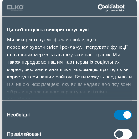
Участь у прийнятті рішень щодо умов роботи з
клієнтами, асортиментної політики,
ціноутворення
Підготовка комплексної пропозиції для
Ця веб-сторінка використовує кукі
партнерів
Ми використовуємо файли cookie, щоб
Документальне супроводження проектів
персоналізувати вміст і рекламу, інтегрувати функції
Допомога в проведення аналізу ринку по
соціальних мереж та аналізувати наш трафік. Ми
продуктам/рішенням/ конкурентам
також передаємо нашим партнерам із соціальних
Допомога в просування нових продуктів/
мереж, реклами й аналітики інформацію про те, як ви
рішень, інформаційна підтримка клієнтів
користуєтеся нашим сайтом. Вони можуть поєднувати
її з іншою інформацією, яку ви їм надали або яку вони
Ми пропонуємо:
зібрали під час вашого користування їхніми
службами.
роботу в стабільній міжнародній компанії;
Вибір
Необхідні
участь у реалізації комплексних проектів;
згоди
професійний розвиток у напрямку проектних
продажів;
Привілейовані
конкурентну компенсацію та прозору систему