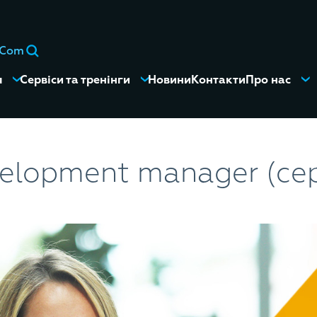
eCom
я
Сервіси та тренінги
Новини
Контакти
Про нас
velopment manager (с