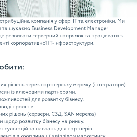
трибуційна компанія у сфері IT та електроніки. Ми
 та шукаємо
Business Development Manager
уде розвивати серверний напрямок та працювати з
енті корпоративної ІТ-інфраструктури.
обити:
их рішень через партнерську мережу (інтегратори)
осин із ключовими партнерами.
можливостей для розвитку бізнесу.
оводі проєктів.
их рішень (сервери, СЗД, SAN мережа)
и щодо розвитку бізнесу на ринку.
нсультацій та навчань для партнерів.
ентів в координації з відділом маркетингу.