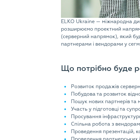
ELKO Ukraine — міжнародна дис
розширюємо проектний напрям
(серверний напрямок)
, який б
партнерами і вендорами у сегм
Що потрібно буде р
Розвиток продажів серверн
Побудова та розвиток відн
Пошук нових партнерів та 
Участь у підготовці та супр
Просування інфраструктурн
Спільна робота з вендорам
Проведення презентацій, ко
Проведення партнерських ів