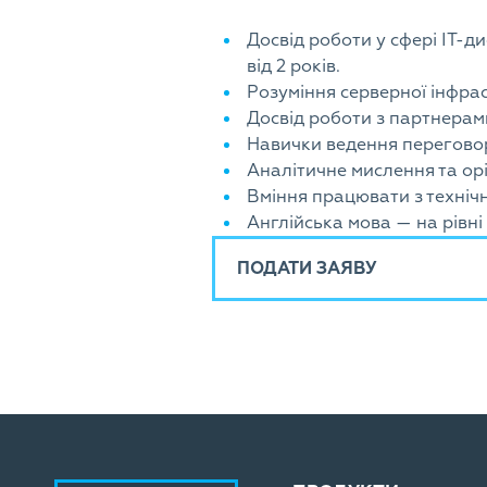
Досвід роботи у сфері ІТ-д
від
2 років
.
Розуміння серверної інфра
Досвід роботи з партнерам
Навички ведення переговор
Аналітичне мислення та орі
Вміння працювати з техніч
Англійська мова — на рівні
ПОДАТИ ЗАЯВУ