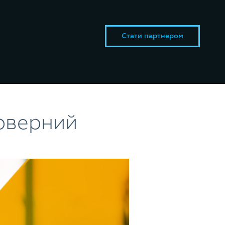
Стати партнером
ерверний