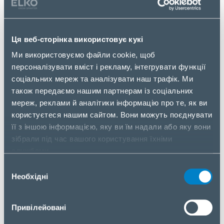
Місце проведення: ELKO Smart Center
Ця веб-сторінка використовує кукі
Київ, вул. Козацька, 120/4, корпус Ж
Ми використовуємо файли cookie, щоб
GPS 50.397924, 30.491782
персоналізувати вміст і рекламу, інтегрувати функції
соціальних мереж та аналізувати наш трафік. Ми
Контакти: +38 044 461 9670,
smart.center@elko.ua
.
також передаємо нашим партнерам із соціальних
мереж, реклами й аналітики інформацію про те, як ви
користуєтеся нашим сайтом. Вони можуть поєднувати
ELKO – офіційний дистриб’ютор обладнання та
її з іншою інформацією, яку ви їм надали або яку вони
рішень Axis Communications в Україні.
зібрали під час вашого користування їхніми
службами.
Вибір
Необхідні
згоди
ПРОГРАМА КУРСУ
Привілейовані