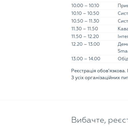
10.00 – 10.10
Прив
10.10 – 10.50
Сист
10.50 – 11.30
Сист
11.30 – 11.50
Кав
11.50 – 12.20
Інте
12.20 – 13.00
Демо
Smar
13.00 – 14.00
Oбі
Реєстрація обов’язкова. 
З усіх організаційних пи
Вибачте, реє