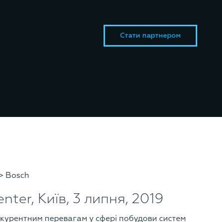
Стати партнером
> Bosch
ter, Київ, 3 липня, 2019
нкурентним перевагам у сфері побудови систем