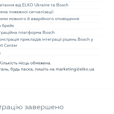
ітання від ELKO Ukraine та Bosch
ема пожежної сигналізації
еми мовного й аварійного оповіщення
а брейк
граційна платформа Bosch
нстрація прикладів інтеграціі рішень Bosch у
t Center
д
Кількість місць обмежена.
тань, будь ласка, пишіть на marketing@elko.ua
страцію завершено