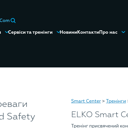
eCom
я
Сервіси та тренінги
Новини
Контакти
Про нас
реваги
Smart Center
>
Тренінги
ELKO Smart Cen
d Safety
Тренінг присвячений ко