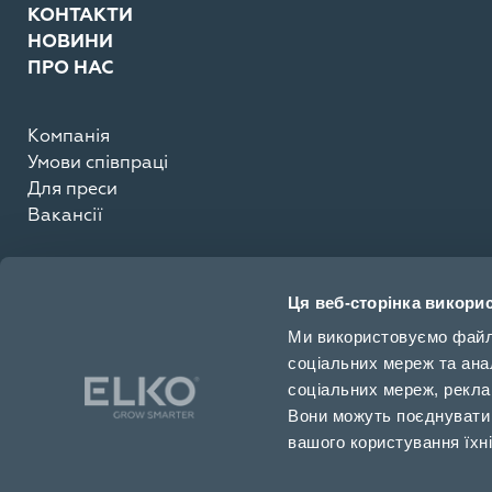
КОНТАКТИ
НОВИНИ
ПРО НАС
Компанія
Умови співпраці
Для преси
Вакансії
Ця веб-сторінка викорис
Ми використовуємо файли 
соціальних мереж та ана
соціальних мереж, рекла
03195, Київ
Вони можуть поєднувати ї
вашого користування їхн
+38 044 461 9670
elko@elko.ua