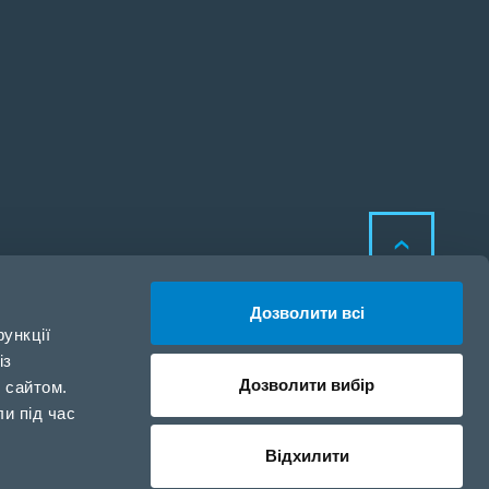
Дозволити всі
ункції
із
Дозволити вибір
 сайтом.
Політика щодо файлів
ли під час
cookie
Політика конфіденційності
Відхилити
Налаштування файлів