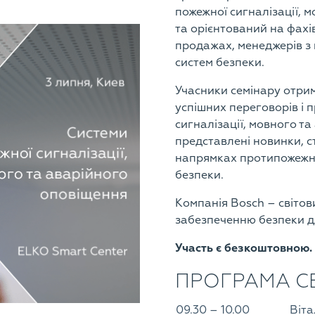
пожежної сигналізації, 
та орієнтований на фахі
продажах, менеджерів з
систем безпеки.
Учасники семінару отрим
успішних переговорів і 
сигналізації, мовного т
представлені новинки, с
напрямках протипожежної
безпеки.
Компанія Bosch – світов
забезпеченню безпеки для
Участь є безкоштовною.
ПРОГРАМА С
09.30 – 10.00
Віта