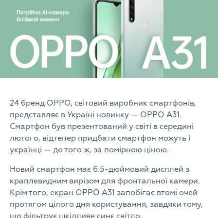
24 бренд OPPO, світовий виробник смартфонів,
представляє в Україні новинку — OPPO A31.
Смартфон був презентований у світі в середині
лютого, відтепер придбати смартфон можуть і
українці — до того ж, за помірною ціною.
Новий смартфон має 6.5-дюймовий дисплей з
краплевидним вирізом для фронтальної камери.
Крім того, екран OPPO A31 запобігає втомі очей
протягом цілого дня користування, завдяки тому,
що фільтрує шкідливе синє світло.