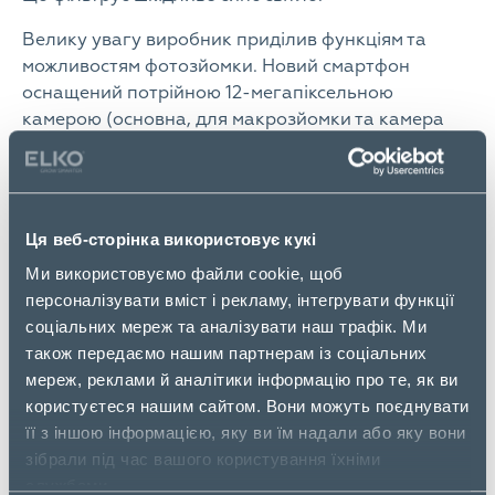
Велику увагу виробник приділив функціям та
можливостям фотозйомки. Новий смартфон
оснащений потрійною 12-мегапіксельною
камерою (основна, для макрозйомки та камера
глибини), що дозволяє робити чіткі знімки,
збільшувати навіть найдрібніші деталі,
створювати приголомшливі портрети. Родзинка
смартфону — функція боке: фокус на основних
Ця веб-сторінка використовує кукі
об’єктах з ефектом розмиття заднього фону. Для
Ми використовуємо файли cookie, щоб
любителів робити круті селфі OPPO A31
персоналізувати вміст і рекламу, інтегрувати функції
приготував 8-мегапіксельну фронтальну AI-
соціальних мереж та аналізувати наш трафік. Ми
камеру з функцією б’ютіфікації, яка допомагає
також передаємо нашим партнерам із соціальних
створювати чіткі автопортрети.
мереж, реклами й аналітики інформацію про те, як ви
OPPO A31 має потужний акумулятор 4230 мАг.
користуєтеся нашим сайтом. Вони можуть поєднувати
Такий обсяг дозволяє дивитися відео HD онлайн
її з іншою інформацією, яку ви їм надали або яку вони
до 14 годин або грати в ігри до 7 годин.
зібрали під час вашого користування їхніми
службами.