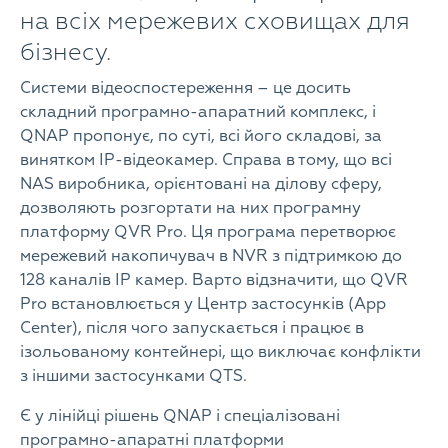
на всіх мережевих сховищах для
бізнесу.
Системи відеоспостереження – це досить
складний програмно-апаратний комплекс, і
QNAP пропонує, по суті, всі його складові, за
винятком IP-відеокамер. Справа в тому, що всі
NAS виробника, орієнтовані на ділову сферу,
дозволяють розгортати на них програмну
платформу QVR Pro. Ця програма перетворює
мережевий накопичувач в NVR з підтримкою до
128 каналів IP камер. Варто відзначити, що QVR
Pro встановлюється у Центр застосунків (App
Center), після чого запускається і працює в
ізольованому контейнері, що виключає конфлікти
з іншими застосунками QTS.
Є у лінійці рішень QNAP і спеціалізовані
програмно-апаратні платформи