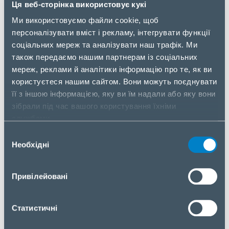
Ця веб-сторінка використовує кукі
системні вимоги передбачають 64-розрядний
Ми використовуємо файли cookie, щоб
процесор на архітектурі x86 або ARM з об’ємом
персоналізувати вміст і рекламу, інтегрувати функції
оперативної пам’яті від 4 ГБ. Хоча для роботи з
соціальних мереж та аналізувати наш трафік. Ми
HD-відео рекомендується 8 ГБ ОЗУ.
також передаємо нашим партнерам із соціальних
У системах відеоспостереження надзвичайно
мереж, реклами й аналітики інформацію про те, як ви
важливим аспектом є забезпечення їх
користуєтеся нашим сайтом. Вони можуть поєднувати
безперебійної роботи. Для цього до складу
її з іншою інформацією, яку ви їм надали або яку вони
рішення для кожного з QVR Pro можна включати
зібрали під час вашого користування їхніми
по одному резервному вузлу під управлінням ПЗ
службами.
QVR Guard. Останній вузол захищає від збоїв при
Вибір
відмові основного – він забезпечує безперервний
Необхідні
згоди
запис даних до тих пір, поки основний вузол не
почне нормально працювати після
Привілейовані
перезавантаження. У цьому полягає принципова
відмінність QVR Pro від звичайних NAS QNAP.
Статистичні
При організації у мережевому сховищі простору
для зберігання відео за допомогою QVR Pro, він