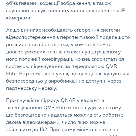
об’єктивами і корекції зображення, а також
груповий пошук, налаштування та управління IP
камерами.
Якщо виникає необхідність створення системи
відеоспостереження з перспективою її подальшого
розширення або навпаки, у компанії немає
довгострокових планів по експлуаціі рішення у
його поточній конфігурації, можна скористатися
системою ліцензування за передплатою QVR
Elite. Варто мати на увазі, що ці ліцензії купуються
безпосередньо у виробника і не доступні через
партнерську мережу.
Про гнучкість підходу QNAP у варіанті з
ліцензуванням QVR Elite можна судити по тому,
що безкоштовно надається можливість роботи з
двома відеокамерами, число яких можна
збільшити до 192. При цьому мінімальні місячні