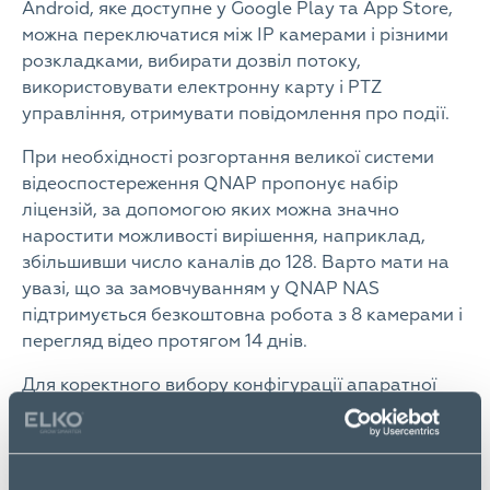
Android, яке доступне у Google Play та App Store,
можна переключатися між IP камерами і різними
розкладками, вибирати дозвіл потоку,
використовувати електронну карту і PTZ
управління, отримувати повідомлення про події.
При необхідності розгортання великої системи
відеоспостереження QNAP пропонує набір
ліцензій, за допомогою яких можна значно
наростити можливості вирішення, наприклад,
збільшивши число каналів до 128. Варто мати на
увазі, що за замовчуванням у QNAP NAS
підтримується безкоштовна робота з 8 камерами і
перегляд відео протягом 14 днів.
Для коректного вибору конфігурації апаратної
платформи мережевого сховища, на якому буде
розгортатися система відеоспостереження, є
онлайн конфігуратор https://www.qnap.com/en-
us/qvr-nas-selector/ ?. При цьому мінімальні