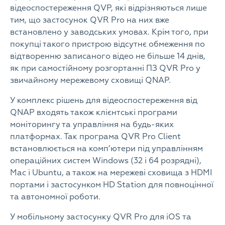
відеоспостереження QVP, які відрізняються лише
тим, що застосунок QVR Pro на них вже
встановлено у заводських умовах. Крім того, при
покупці такого пристрою відсутнє обмеження по
відтворенню записаного відео не більше 14 днів,
як при самостійному розгортанні ПЗ QVR Pro у
звичайному мережевому сховищі QNAP.
У комплекс рішень для відеоспостереження від
QNAP входять також клієнтські програми
моніторингу та управління на будь-яких
платформах. Так програма QVR Pro Client
встановлюється на комп’ютери під управлінням
операційних систем Windows (32 і 64 розрядні),
Mac і Ubuntu, а також на мережеві сховища з HDMI
портами і застосунком HD Station для повноцінної
та автономної роботи.
У мобільному застосунку QVR Pro для iOS та