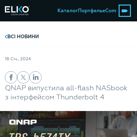
Каталог
Портфель
eCom
ВСІ НОВИНИ
18 Січ., 2024
QNAP випустила all-flash NASbook
з інтерфейсом Thunderbolt 4