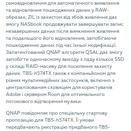
самовідновлення для автоматичного виявлення
та відновлення пошкоджених даних у RAW-
образах; ZIL із захистом від збоїв живлення дає
змогу NASbook продовжувати завершувати запис
незавершених даних після вимкнення живлення
та подальшого його відновлення, запобігаючи
пошкодженню даних під час їхньої модифікації.
Запатентований QNAP алгоритм QSAL дає змогу
запобігти одночасному виходу з ладу кількох SSD
у складі RAID-масиву для посилення захисту
даних. TBS-h574TX також є компаньйоном для
різних мультимедійних застосунків, включно з
централізованим сховищем для користувачів
Adobe і сервером Roon для оптимального
потокового відтворення музики.
QNAP повідомляє про спеціальну стартову
пропозицію для TBS-h574TX. Її умови
передбачають реєстрацію придбаного TBS-