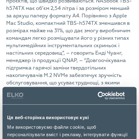
проєктів, що швидко розвиваються. NASbook TBS-
h574TX має об’єм 2,54 літра і за розміром менший
за аркуш паперу формату A4. Порівняно з Apple
Mac Studio, компактний TBS-h574TX зменшився в
розмірах майже на 31%, що дає змогу виробничим
командам легко розміщувати його у різних типах
мультимедійних інструментальних скриньок і
настільних середовищ”, – говорить Енді Чуанг,
менеджер із продукції QNAP, – “Довгоочікувана
підтримка гарячої заміни твердотільних
накопичувачів M.2 NVMe забезпечує зручність
обслуговування, що усуває труднощі, з якими
стикаються виробничі команди під час заміни
SSD”.
Завдяки п’яти слотам для PCIe NVMe SSD E1.S/M.2
(до кожного слота під’єднано адаптер E1.S – M.2
Ця веб-сторінка використовує кукі
SSD), NASbook TBS-h574TX з підтримкою
Ми використовуємо файли cookie, щоб
технології all-flash дає змогу гнучко
персоналізувати вміст і рекламу, інтегрувати функції