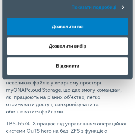
змогу швидше імпортувати відеоматеріали із
Показати подробиці
зовнішнього сховища на NASbook або
під’єднувати DAS/JBOD для архівування
попередніх відеопроєктів. Команди, що
Дозволити всі
займаються попереднім виробництвом, можуть
зручно виводити необроблені матеріали з
Дозволити вибір
NASbook на великий екран через вбудований 4K
HDMI для більш зручної перевірки якості. Як
робоча станція для зберігання і редагування
Відхилити
RAW-файлів, TBS-h574TX також дає можливість
створювати резервні копії перекодованих
невеликих файлів у хмарному просторі
myQNAPcloud Storage, що дає змогу командам,
які працюють на різних об’єктах, легко
отримувати доступ, синхронізувати та
обмінюватися файлами.
TBS-h574TX працює під управлінням операційної
системи QuTS hero на базі ZFS з функцією