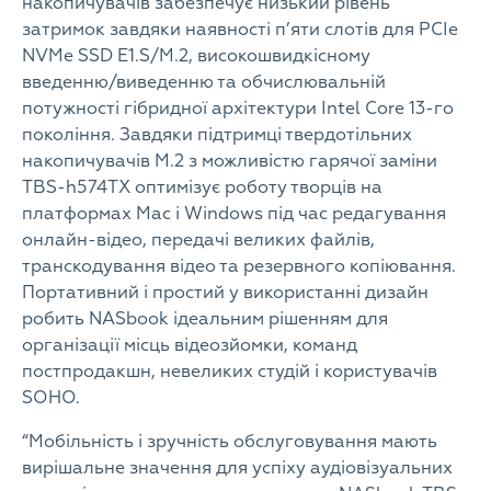
накопичувачів забезпечує низький рівень
затримок завдяки наявності п’яти слотів для PCIe
NVMe SSD E1.S/M.2, високошвидкісному
введенню/виведенню та обчислювальній
потужності гібридної архітектури Intel Core 13-го
покоління. Завдяки підтримці твердотільних
накопичувачів M.2 з можливістю гарячої заміни
TBS-h574TX оптимізує роботу творців на
платформах Mac і Windows під час редагування
онлайн-відео, передачі великих файлів,
транскодування відео та резервного копіювання.
Портативний і простий у використанні дизайн
робить NASbook ідеальним рішенням для
організації місць відеозйомки, команд
постпродакшн, невеликих студій і користувачів
SOHO.
“Мобільність і зручність обслуговування мають
вирішальне значення для успіху аудіовізуальних