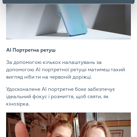
АІ Портретна ретуш
За допомогою кількох налаштувань за
допомогою АІ портретної ретуші матимеш такий
вигляд ніби ти на червоній доріжці.
Удосконалене АІ портретне боке забезпечує
ідеальний фокус і розмиття, щоб сяяти, як
кінозірка.