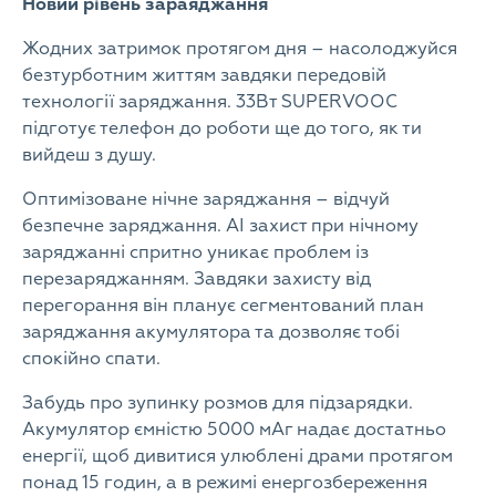
Новий рівень зараяджання
Жодних затримок протягом дня – насолоджуйся
безтурботним життям завдяки передовій
технології заряджання. 33Вт SUPERVOOC
підготує телефон до роботи ще до того, як ти
вийдеш з душу.
Оптимізоване нічне заряджання – відчуй
безпечне заряджання. АІ захист при нічному
заряджанні спритно уникає проблем із
перезаряджанням. Завдяки захисту від
перегорання він планує сегментований план
заряджання акумулятора та дозволяє тобі
спокійно спати.
Забудь про зупинку розмов для підзарядки.
Акумулятор ємністю 5000 мАг надає достатньо
енергії, щоб дивитися улюблені драми протягом
понад 15 годин, а в режимі енергозбереження