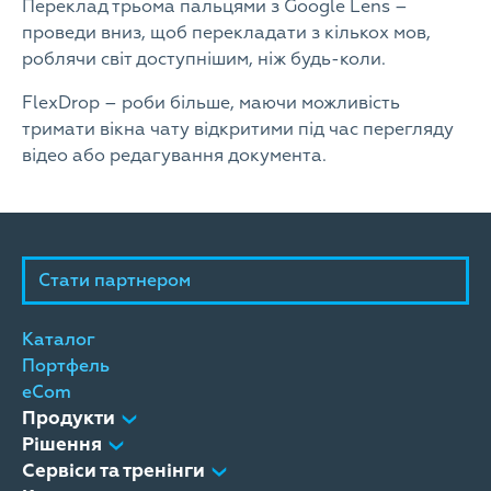
Переклад трьома пальцями з Google Lens –
проведи вниз, щоб перекладати з кількох мов,
роблячи світ доступнішим, ніж будь-коли.
FlexDrop – роби більше, маючи можливість
тримати вікна чату відкритими під час перегляду
відео або редагування документа.
Стати партнером
Каталог
Портфель
eCom
Продукти
Рішення
Сервіси та тренінги