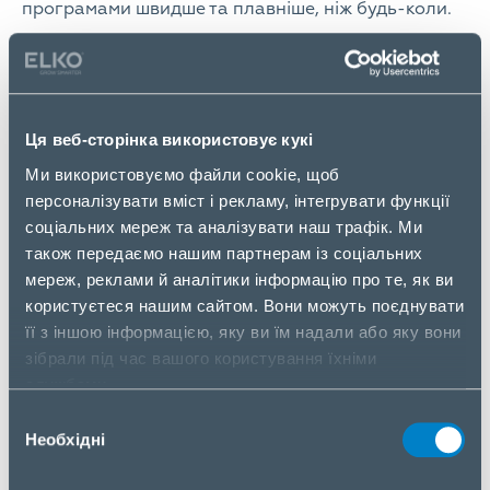
програмами швидше та плавніше, ніж будь-коли.
Живи на широку ногу з можливістю додати до 4
ГБ розширеної оперативної пам’яті RAM+.
Розширення RAM надає пріоритет ресурсам для
запуску програм, щоб програми відкривалися та
Ця веб-сторінка використовує кукі
завантажувалися швидше для безперебійної
Ми використовуємо файли cookie, щоб
роботи, яка тобі сподобається.
персоналізувати вміст і рекламу, інтегрувати функції
З 1 ТБ додаткового сховища більше жодних
соціальних мереж та аналізувати наш трафік. Ми
важких рішень щодо того, що зберегти або
також передаємо нашим партнерам із соціальних
видалити . Тепер ти можеш зберігати все це.
мереж, реклами й аналітики інформацію про те, як ви
користуєтеся нашим сайтом. Вони можуть поєднувати
AІ Підсилювач системи прискорює все, від
її з іншою інформацією, яку ви їм надали або яку вони
перевірки електронної пошти до ігор. Ласкаво
зібрали під час вашого користування їхніми
просимо до плавної роботи з усім, що трапляється
службами.
на екрані.
Вибір
Необхідні
згоди