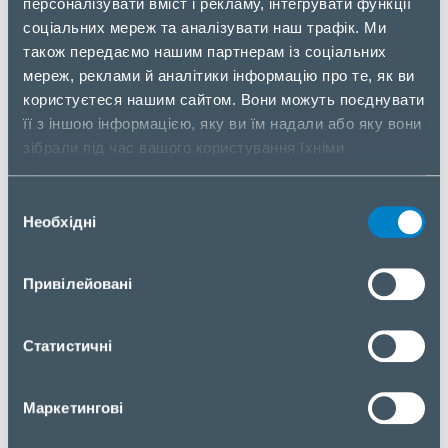
персоналізувати вміст і рекламу, інтегрувати функції
80+ Platinum, а також виготовлене у форм-
соціальних мереж та аналізувати наш трафік. Ми
факторі CRPS.
також передаємо нашим партнерам із соціальних
Стабільна робота при температурі 55 ℃
мереж, реклами й аналітики інформацію про те, як ви
(протягом 24 год);
користуєтеся нашим сайтом. Вони можуть поєднувати
Активна схема PFC (корекція коефіцієнта
її з іншою інформацією, яку ви їм надали або яку вони
потужності);
зібрали під час вашого користування їхніми
Робоча висота до 5000м над рівнем моря;
службами.
MTBF> 100 000ч при 25 ℃;
Відповідність світовим стандартам безпеки;
Вибір
Необхідні
згоди
Даний блок живлення стане відмінним рішенням
для центрів обробки даних, серверів зберігання,
робочих станцій, rack-mount серверів та інших
Привілейовані
промислових пристроїв.
Статистичні
Характеристики джерела наведено в таблиці
нижче:
Маркетингові