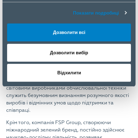
Показати подробиці
Про FSP Group
Дозволити всі
Піонер індустрії виробництва блоків живлення
для ПК, який першим у світі випустив блок
живлення стандарту ATX, фундаменту сучасного
Дозволити вибір
виробництва ПК, компанія FSP Group і сьогодні
виробляє надійні інноваційні блоки живлення для
Відхилити
великого спектра пристроїв обчислювальної
техніки. Використання продукції FSP Group
світовими виробниками обчислювальної техніки
служить безумовним визнанням розумного якості
виробів і відмінних умов щодо підтримки та
співпраці.
Крім того, компанія FSP Group, створюючи
міжнародний зелений бренд, постійно здійснює
науково-дослідну діяльність, розвиває