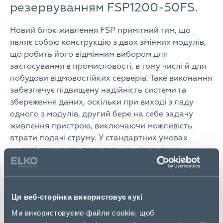
резервуванням FSP1200-50FS.
Новий блок живлення FSP примітний тим, що
являє собою конструкцію з двох змінних модулів,
що робить його відмінним вибором для
застосування в промисловості, в тому числі й для
побудови відмовостійких серверів. Таке виконання
забезпечує підвищену надійність системи та
збереження даних, оскільки при виході з ладу
одного з модулів, другий бере на себе задачу
живлення пристрою, виключаючи можливість
втрати подачі струму. У стандартних умовах
модулі працюють паралельно, рівномірно
розподіляючи між собою навантаження.
Серед інших особливостей варто відзначити:
Ця веб-сторінка використовує кукі
FSP1200-50FS – це високоякісне джерело
Ми використовуємо файли cookie, щоб
потужністю в 1200Вт, відповідає стандарту