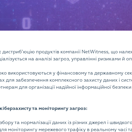
 дистриб’юцію продуктів компанії NetWitness, що належ
іалізується на аналізі загроз, управлінні ризиками й 
ко використовуються у фінансовому та державному сек
х для забезпечення комплексного захисту даних і сист
тнерам для організації надійної інформаційної безпеки
кіберзахисту та моніторингу загроз:
збору та нормалізації даних із різних джерел і швидког
ля моніторингу мережевого трафіку в реальному часі та