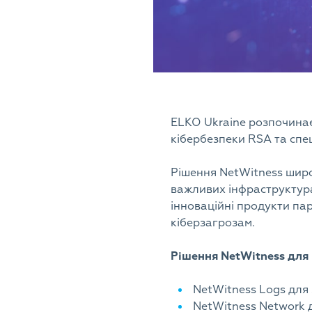
ELKO Ukraine розпочинає
кібербезпеки RSA та спец
Рішення NetWitness широ
важливих інфраструктура
інноваційні продукти пар
кіберзагрозам.
Рішення NetWitness для 
NetWitness Logs для 
NetWitness Network д