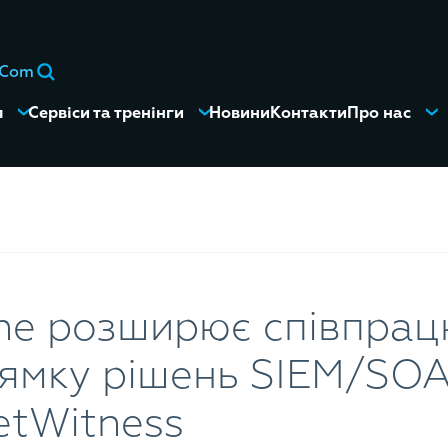
eCom
я
Сервіси та тренінги
Новини
Контакти
Про нас
ne розширює співпрац
ямку рішень SIEM/SOA
etWitness