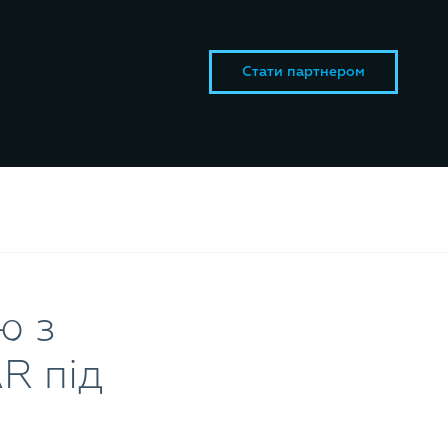
Стати партнером
ю з
R під