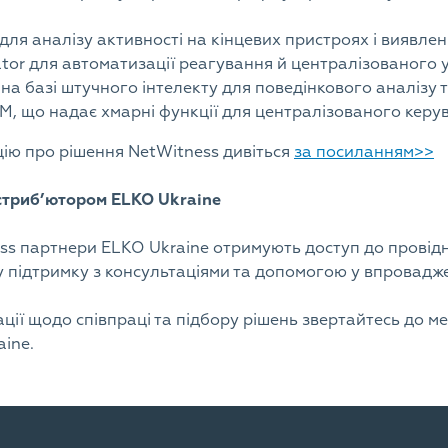
для аналізу активності на кінцевих пристроях і виявле
ator для автоматизації реагування й централізованого 
 на базі штучного інтелекту для поведінкового аналізу 
EM, що надає хмарні функції для централізованого керу
ію про рішення NetWitness дивіться
за посиланням>>
истриб’ютором ELKO Ukraine
ss партнери ELKO Ukraine отримують доступ до провідних
у підтримку з консультаціями та допомогою у впровадже
ції щодо співпраці та підбору рішень звертайтесь до м
ine.