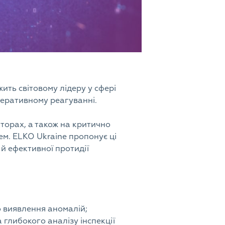
ить світовому лідеру у сфері
оперативному реагуванні.
торах, а також на критично
ем. ELKO Ukraine пропонує ці
 й ефективної протидії
о виявлення аномалій;
 глибокого аналізу інспекції