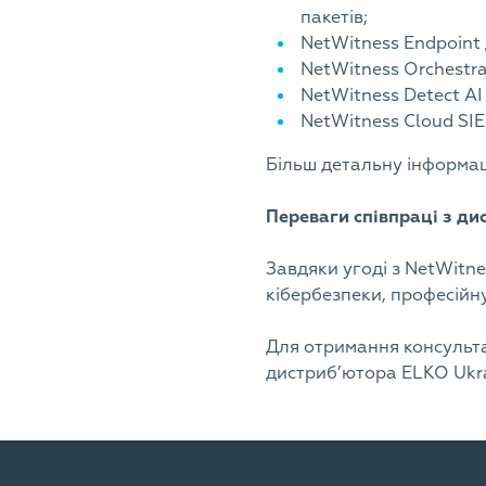
пакетів;
NetWitness Endpoint 
NetWitness Orchestr
NetWitness Detect AI
NetWitness Cloud SI
Більш детальну інформац
Переваги співпраці з д
Завдяки угоді з NetWitne
кібербезпеки, професійн
Для отримання консульта
дистриб’ютора ELKO Ukra