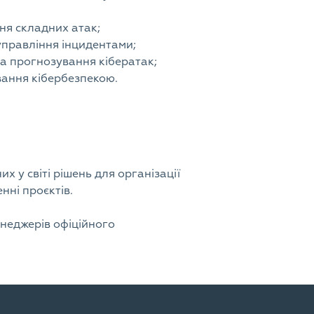
ння складних атак;
управління інцидентами;
та прогнозування кібератак;
вання кібербезпекою.
 у світі рішень для організації
нні проєктів.
енеджерів офіційного