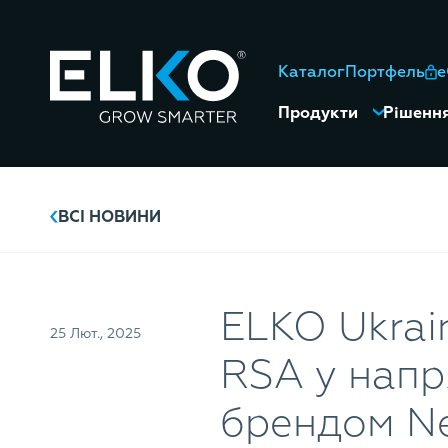
Каталог
Портфель
Продукти
Рішенн
ВСІ НОВИНИ
ELKO Ukrai
25 Лют., 2025
RSA у напр
брендом N