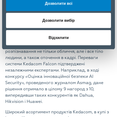
роботі судових і правоохоронних органах різних
Дозволити всі
країн. За допомогою цього рішення вже розкрито
більш ніж 25 тис. злочинів та попереджено ще
Дозволити вибір
більшу кількість потенційних інцидентів.
Особливістю системи Falcon є те, що завдяки
Відхилити
фірмовим технологіям вона, на відміну від
конкуруючих рішень, використовує для точного
розпізнавання не тільки обличчя, але і все тіло
людини, а також оточення в кадрі. Переваги
системи Kedacom Falcon підтверджені
незалежними експертами. Наприклад, в ході
конкурсу «Оцінка інноваційної безпеки AI
Security», проведеного журналом Asmag, дане
рішення отримало в цілому 9 нагород з 10,
випередивши таких конкурентів як Dahua,
Hikvision і Huawei.
Широкий асортимент продуктів Kedacom, в купі з