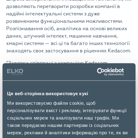
дозволяють перетворити розробки компанії в
надійні інтелектуальні системи з дуже
розвиненими функціональними можливостями.
Розпізнавання осіб, аналітика на основі великих
даних, штучний інтелект, машинне навчання,
хмарні системи — всі ці та багато інших технології
знаходять своє застосування в рішеннях Kedacom.
“Завдяки співпраці з компанією Kedacom,
партнери ELKO в Україні отримають доступ до
широкого портфелю рішень для інтелектуального
відеоспостереження та аналітики. Продукція
Kedacom відрізняється надійністю і високою
Ця веб-сторінка використовує кукі
якістю виконання, що перевершує конкуруючі
Ми використовуємо файли cookie, щоб
продукти за своїми функціональними
персоналізувати вміст і рекламу, інтегрувати функції
можливостями, і, що важливо, є більш
соціальних мереж та аналізувати наш трафік. Ми
привабливими в плані ціни, що особливо важливо
також передаємо нашим партнерам із соціальних
в нинішніх економічних умовах, викликаних
мереж, реклами й аналітики інформацію про те, як ви
наслідками пандемії COVID-19.”
Сергій