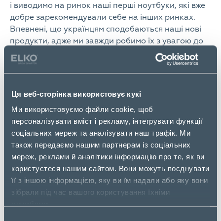
і виводимо на ринок наші перші ноутбуки, які вже
добре зарекомендували себе на інших ринках.
Впевнені, що українцям сподобаються наші нові
продукти, адже ми завжди робимо їх з увагою до
деталей та у відповідності з найвищими
стандартами. Завдяки партнеру в особі ELKO
Ukraine компанія HONOR забезпечить якісний
сервіс і гарантійне обслуговування. Найближчим
Ця веб-сторінка використовує кукі
часом ми маємо намір розширити лінійку
Ми використовуємо файли cookie, щоб
пристроїв в Україні”
Сунь Цзiнфей,
Директор з
персоналізувати вміст і рекламу, інтегрувати функції
розвитку бренду HONOR в Білорусі, Україні,
соціальних мереж та аналізувати наш трафік. Ми
країнах Кавказу і Середньої Азії
також передаємо нашим партнерам із соціальних
“Ми раді підписанню дистриб’юторського
мереж, реклами й аналітики інформацію про те, як ви
контракту з таким перспективним для
користуєтеся нашим сайтом. Вони можуть поєднувати
українського ринку брендом, як HONOR. Удвічі
її з іншою інформацією, яку ви їм надали або яку вони
приємно, що в період активного глобального
зібрали під час вашого користування їхніми
дефіциту комп’ютерної техніки один з найбільших
службами.
світових виробників обрав партнером на
Вибір