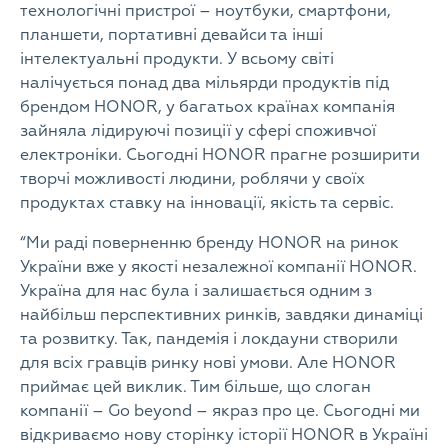
технологічні пристрої – ноутбуки, смартфони,
планшети, портативні девайси та інші
інтелектуальні продукти. У всьому світі
налічується понад два мільярди продуктів під
брендом HONOR, у багатьох країнах компанія
зайняла лідируючі позиції у сфері споживчої
електроніки. Сьогодні HONOR прагне розширити
творчі можливості людини, роблячи у своїх
продуктах ставку на інновації, якість та сервіс.
“Ми раді поверненню бренду HONOR на ринок
України вже у якості незалежної компанії HONOR.
Україна для нас була і залишається одним з
найбільш перспективних ринків, завдяки динаміці
та розвитку. Так, пандемія і локдауни створили
для всіх гравців ринку нові умови. Але HONOR
приймає цей виклик. Тим більше, що слоган
компанії – Go beyond – якраз про це. Сьогодні ми
відкриваємо нову сторінку історії HONOR в Україні