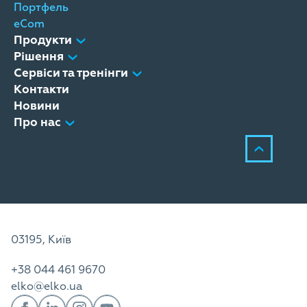
Портфель
eCom
Продукти
Рішення
Сервіси та тренінги
Контакти
Новини
Про нас
03195, Київ
+38 044 461 9670
elko@elko.ua