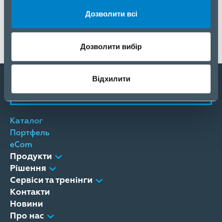
Україні.
Дозволити всі
Більше інформації про рішення Getac читайте за
посиланням
Дозволити вибір
Відхилити
Стати партнером
Каталог
Портфель
eCom
Продукти
Рішення
Сервіси та тренінги
Контакти
Новини
Про нас