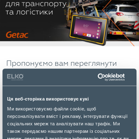
Пропонуємо вам переглянути
вебінар, присвячений повному
спектру економічно ефективних
комерційних готових рішень
Ця веб-сторінка використовує кукі
Getac для транспорту і логістики.
Ми використовуємо файли cookie, щоб
Захищені пристрої Getac розроблені спеціально
персоналізувати вміст і рекламу, інтегрувати функції
для безперебійної роботи у будь-яких
соціальних мереж та аналізувати наш трафік. Ми
екстремальних умовах і незамінні для ефективних
також передаємо нашим партнерам із соціальних
операцій і підвищенні продуктивності підприємств
мереж, реклами й аналітики інформацію про те, як ви