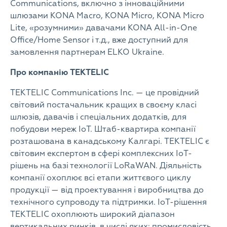
Communications, включно з інноваційними
шлюзами KONA Macro, KONA Micro, KONA Micro
Lite, «розумними» давачами KONA All-in-One
Office/Home Sensor і т.д., вже доступний для
замовлення партнерам ELKO Ukraine.
Про компанію TEKTELIC
TEKTELIC Communications Inc. — це провідний
світовий постачальник кращих в своєму класі
шлюзів, давачів і спеціальних додатків, для
побудови мереж IoT. Штаб-квартира компанії
розташована в канадському Калгарі. TEKTELIC є
світовим експертом в сфері комплексних IoT-
рішень на базі технології LoRaWAN. Діяльність
компанії охоплює всі етапи життєвого циклу
продукції — від проектування і виробництва до
технічного супроводу та підтримки. IoT-рішення
TEKTELIC охоплюють широкий діапазон
вертикальних ринків, в числі яких: промисловість,