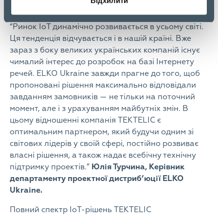
Відхилити
проектів.
“Ринок IoT динамічно розвивається в усьому світі.
Ця тенденція відчувається і в нашій країні. Вже
зараз з боку великих українських компаній існує
чималий інтерес до розробок на базі Інтернету
речей. ELKO Ukraine завжди прагне до того, щоб
пропоновані рішення максимально відповідали
завданням замовників — не тільки на поточний
момент, але і з урахуванням майбутніх змін. В
цьому відношенні компанія TEKTELIC є
оптимальним партнером, який будучи одним зі
світових лідерів у своїй сфері, постійно розвиває
власні рішення, а також надає всебічну технічну
підтримку проектів.”
Юлія Турчина, Керівник
департаменту проектної дистриб’юції ELKO
Ukraine.
Повний спектр IoT-рішень TEKTELIC