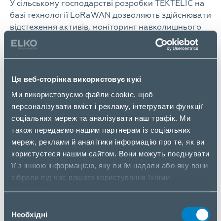
У сільському господарстві розробки TEKTELIC на
базі технології LoRaWAN дозволяють здійснювати
відстеження активів, моніторинг навколишнього
середовища, контроль вологості грунтів,
управління поливом, точне землеробство і т.д.
В умовах «розумного міста» за допомогою рішень
Ця веб-сторінка використовує кукі
на базі технології LoRaWAN можна здійснювати
управління трафіком, паркінгами, освітленням,
Ми використовуємо файли cookie, щоб
оперативно відстежувати якість повітря, стан
персоналізувати вміст і рекламу, інтегрувати функції
інженерних споруд (наприклад, мостів) і т.д. Сфера
соціальних мереж та аналізувати наш трафік. Ми
застосування подібних IoT-систем сьогодні дуже
також передаємо нашим партнерам із соціальних
широка і вона постійно розвивається.
мереж, реклами й аналітики інформацію про те, як ви
користуєтеся нашим сайтом. Вони можуть поєднувати
Одною з головних переваг TEKTELIC є те, що
її з іншою інформацією, яку ви їм надали або яку вони
компанія самостійно здійснює розробку і
зібрали під час вашого користування їхніми
виробництво своєї продукції. Це, з одного боку,
службами.
дозволяє повністю адаптувати її до завдань
Вибір
конкретного замовника, а з іншого, забезпечує
Необхідні
згоди
надання максимально ефективної технічної