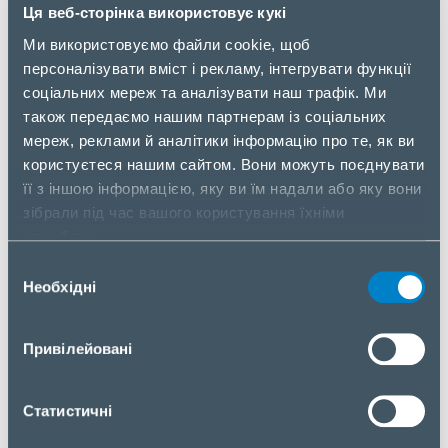
Ця веб-сторінка використовує кукі
інформувати людей про їх місце в черзі та час
очікування.
Ми використовуємо файли cookie, щоб
мобільне оповіщення, що дозволяє людям
персоналізувати вміст і рекламу, інтегрувати функції
отримувати повідомлення на телефон про те,
соціальних мереж та аналізувати наш трафік. Ми
коли їхня черга підходить.
також передаємо нашим партнерам із соціальних
збір даних про час очікування, довжину черги
мереж, реклами й аналітики інформацію про те, як ви
та інші показники, що допомагає покращити
користуєтеся нашим сайтом. Вони можуть поєднувати
обслуговування клієнтів.
її з іншою інформацією, яку ви їм надали або яку вони
зібрали під час вашого користування їхніми
службами.
Вибір
Необхідні
згоди
Привілейовані
Статистичні