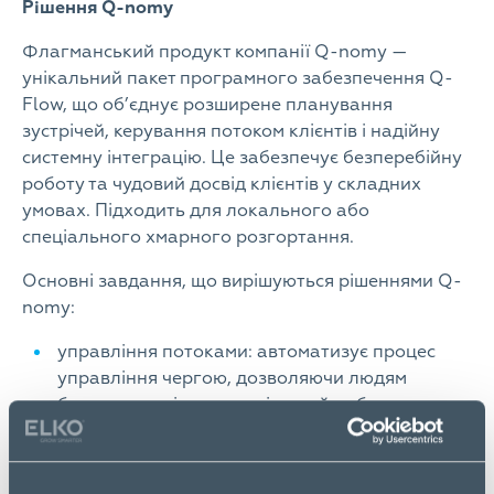
Рішення Q-nomy
Флагманський продукт компанії Q-nomy —
унікальний пакет програмного забезпечення Q-
Flow, що об’єднує розширене планування
зустрічей, керування потоком клієнтів і надійну
системну інтеграцію. Це забезпечує безперебійну
роботу та чудовий досвід клієнтів у складних
умовах. Підходить для локального або
спеціального хмарного розгортання.
Основні завдання, що вирішуються рішеннями Q-
nomy:
управління потоками: автоматизує процес
управління чергою, дозволяючи людям
бронювати місце в черзі онлайн або через
термінал.
Інформування щодо електронної черги:
використовує табло та дисплеї, щоб