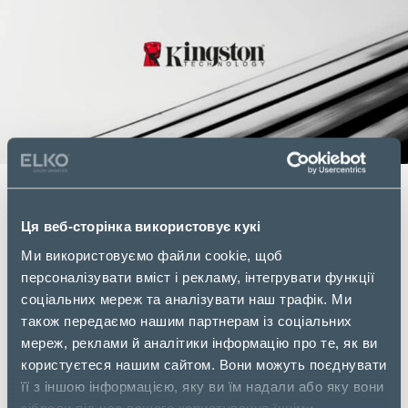
ELKO Ukraine доповнює угоду
Ця веб-сторінка використовує кукі
про дистриб’юцію серверних
Ми використовуємо файли cookie, щоб
модулів пам’яті та SSD компанії
персоналізувати вміст і рекламу, інтегрувати функції
соціальних мереж та аналізувати наш трафік. Ми
Kingston Technology статусом
також передаємо нашим партнерам із соціальних
офіційного реселлера споживчої
мереж, реклами й аналітики інформацію про те, як ви
користуєтеся нашим сайтом. Вони можуть поєднувати
продукції.
її з іншою інформацією, яку ви їм надали або яку вони