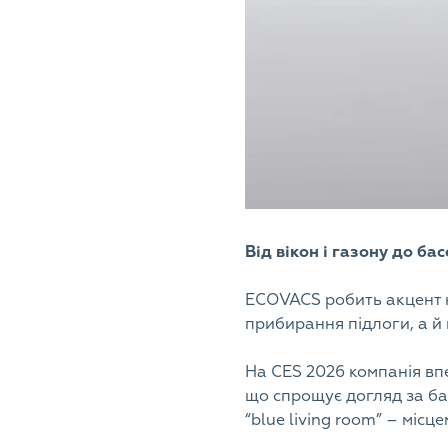
Від вікон і газону до ба
ECOVACS робить акцент н
прибирання підлоги, а й 
На CES 2026 компанія в
що спрощує догляд за ба
“blue living room” – місц