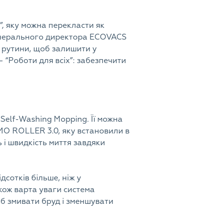
”, яку можна перекласти як
генерального директора ECOVACS
ї рутини, щоб залишити у
 – “Роботи для всіх”: забезпечити
elf-Washing Mopping. Її можна
ZMO ROLLER 3.0, яку встановили в
 і швидкість миття завдяки
сотків більше, ніж у
кож варта уваги система
об змивати бруд і зменшувати