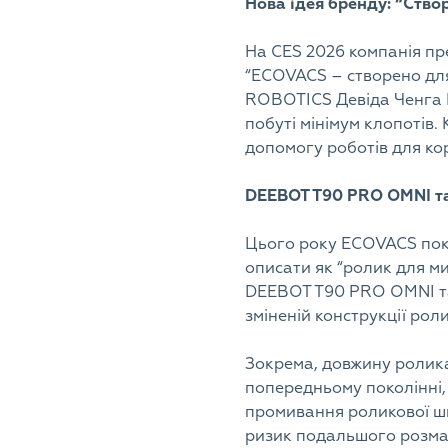
Нова ідея бренду: “Ство
На CES 2026 компанія пр
“ECOVACS – створено дл
ROBOTICS Девіда Ченга Ц
побуті мінімум клопотів. 
допомогу роботів для кори
DEEBOT T90 PRO OMNI та
Цього року ECOVACS пока
описати як “ролик для ми
DEEBOT T90 PRO OMNI та 
зміненій конструкції рол
Зокрема, довжину ролика 
попередньому поколінні, 
промивання роликової шв
ризик подальшого розмаз