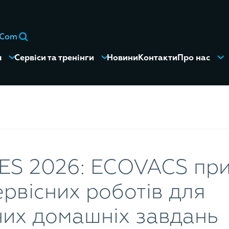
eCom
я
Сервіси та тренінги
Новини
Контакти
Про нас
CES 2026: ECOVACS пр
ервісних роботів для
них домашніх завдань