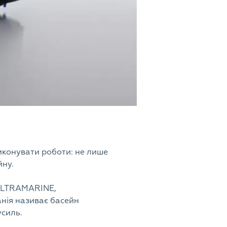
иконувати роботи: не лише
йну.
 ULTRAMARINE,
нія називає басейн
усиль.