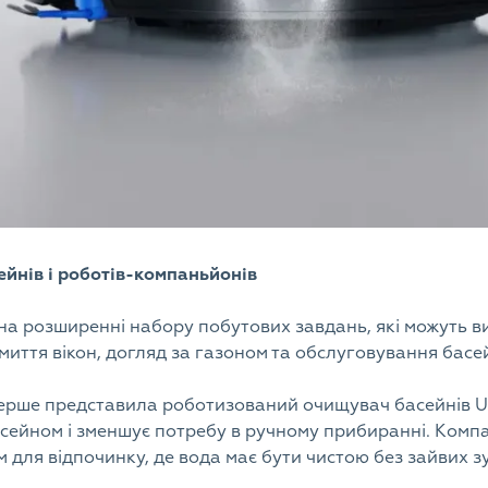
сейнів і роботів-компаньйонів
а розширенні набору побутових завдань, які можуть в
миття вікон, догляд за газоном та обслуговування басе
перше представила роботизований очищувач басейнів
сейном і зменшує потребу в ручному прибиранні. Компа
ем для відпочинку, де вода має бути чистою без зайвих з