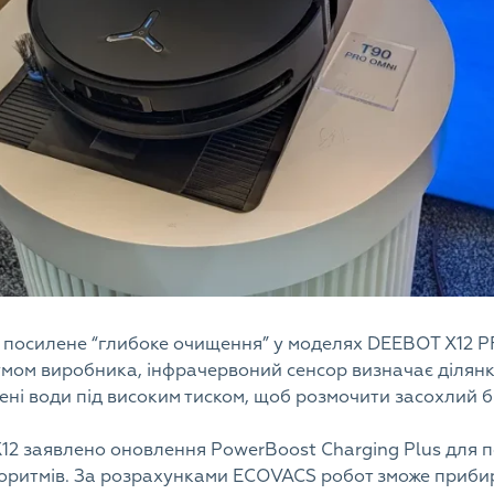
посилене “глибоке очищення” у моделях DEEBOT X12 
умом виробника, інфрачервоний сенсор визначає ділянки
ні води під високим тиском, щоб розмочити засохлий 
X12 заявлено оновлення PowerBoost Charging Plus для
оритмів. За розрахунками ECOVACS робот зможе прибир