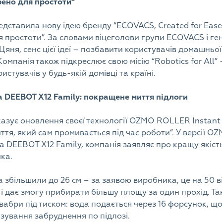
рено для простоти”
едставила нову ідею бренду “ECOVACS, Created for Ease
я простоти”. За словами віцеголови групи ECOVACS і 
яня, сенс цієї ідеї – позбавити користувачів домашньо
Компанія також підкреслює свою місію “Robotics for All”
стувачів у будь-якій домівці та країні.
 DEEBOT X12 Family: покращене миття підлоги
зує оновлення своєї технології OZMO ROLLER Instant S
ття, який сам промивається під час роботи”. У версії O
DEEBOT X12 Family, компанія заявляє про кращу якість
ика.
збільшили до 26 см – за заявою виробника, це на 50 від
і дає змогу прибирати більшу площу за один прохід. Та
абри під тиском: вода подається через 16 форсунок, щ
ування забруднення по підлозі.