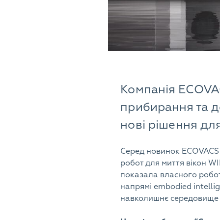
Компанія ECOVA
прибирання та д
нові рішення для
Серед новинок ECOVACS 
робот для миття вікон W
показала власного робо
напрямі embodied intelli
навколишнє середовище з