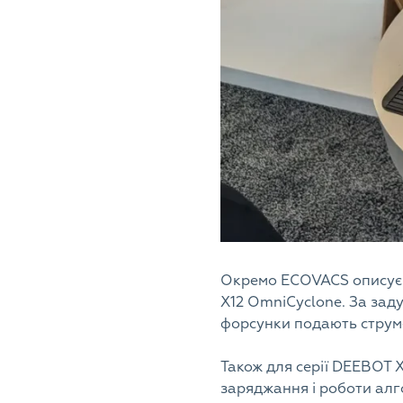
Окремо ECOVACS описує 
X12 OmniCyclone. За зад
форсунки подають струме
Також для серії DEEBOT 
заряджання і роботи алг