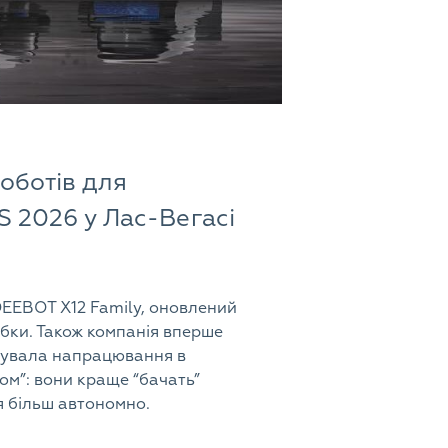
оботів для
S 2026 у Лас-Вегасі
EEBOT X12 Family, оновлений
бки. Також компанія вперше
рувала напрацювання в
том”: вони краще “бачать”
я більш автономно.