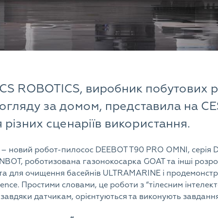
CS ROBOTICS, виробник побутових р
огляду за домом, представила на CE
 різних сценаріїв використання.
– новий робот-пилосос DEEBOT T90 PRO OMNI, серія D
INBOT, роботизована газонокосарка GOAT та інші розро
та для очищення басейнів ULTRAMARINE і продемонст
gence. Простими словами, це роботи з “тілесним інтелек
авдяки датчикам, орієнтуються та виконують завданн