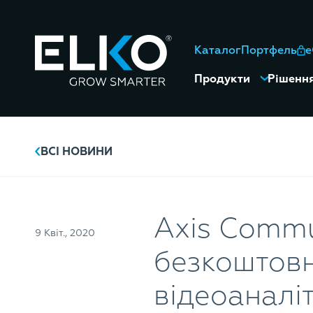
Каталог
Портфель
Продукти
Рішенн
ВСІ НОВИНИ
Axis Commu
9 Квіт., 2020
безкоштовн
відеоаналі