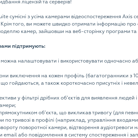
дбання ліцензій та серверів!
te сумісні з усіма камерами відеоспостереження Axis сері
. Крім того, ви можете швидко отримати інформацію про с
моделлю камер, зайшовши на веб-сторінку програми та
рами підтримують:
кі можна налаштовувати і використовувати одночасно аб
 зони виключення на кожен профіль (багатогранники з 1
, що гойдаються, а також короткочасно присутніх і невел
тиви у фільтрі дрібних об’єктів для виявлення людей і
камери;
рямокутником об’єкта, що викликав тривогу (для певно
ри по тривозі в профілі (наприклад, управління входам
звороту поворотної камери, відтворення аудіотревоги 
и email або повідомлення в систему спостереження і зап