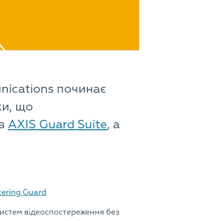
nications починає
ки, що
ів
AXIS Guard Suite
, а
tering Guard
истем відеоспостереження без