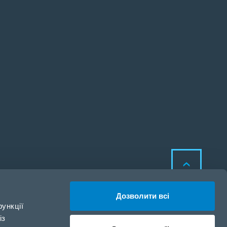
Дозволити всі
ункції
із