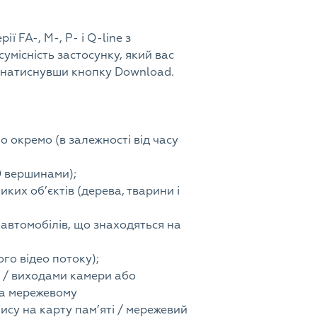
ї FA-, M-, P- і Q-line з
умісність застосунку, який вас
 натиснувши кнопку Download.
о окремо (в залежності від часу
0 вершинами);
иких об’єктів (дерева, тварини і
 автомобілів, що знаходяться на
го відео потоку);
и / виходами камери або
на мережевому
ису на карту пам’яті / мережевий