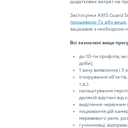
додаткових витрат на при
Застосунки AXIS Guard Sui
прошивкою 7.х або вище
зацікавив з необхідною 
Всі зазначені вище прог
до 10-ти профілів, я
доби);
1 зону виявлення і 3
ігнорування об’єктів
т.д.);
налаштування перспек
далекій відстані від 
виділення червоним п
ініціювання дій каме
мережевого реле, ро
гучномовці, відправк