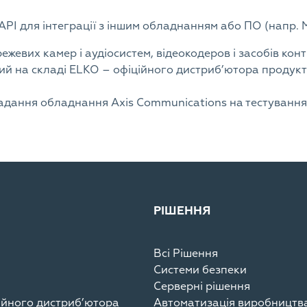
PI для інтеграції з іншим обладнанням або ПО (напр. Mil
жевих камер і аудіосистем, відеокодеров і засобів кон
й на складі ELKO – офіційного дистриб’ютора продуктів
адання обладнання Axis Communications на тестування, 
РІШЕННЯ
Всі Рішення
Системи безпеки
Серверні рішення
ційного дистриб’ютора
Автоматизація виробництв