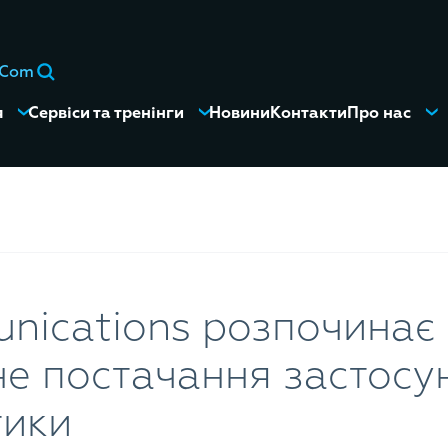
eCom
я
Сервіси та тренінги
Новини
Контакти
Про нас
nications розпочинає
е постачання застосун
тики