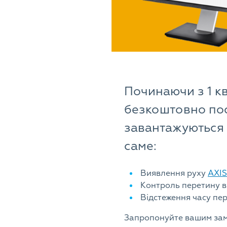
Починаючи з 1 к
безкоштовно пос
завантажуються 
саме:
Виявлення руху
AXIS
Контроль перетину 
Відстеження часу пе
Запропонуйте вашим замо