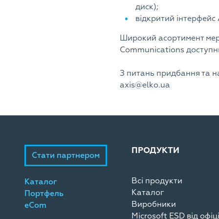
диск);
відкритий інтерфейс A
Широкий асортимент мере
Communications доступни
З питань придбання та н
axis@elko.ua
ПРОДУКТИ
Стати партнером
Всі продукти
Каталог
Каталог
Портфель
Виробники
eCom
Microsoft ESD від офі