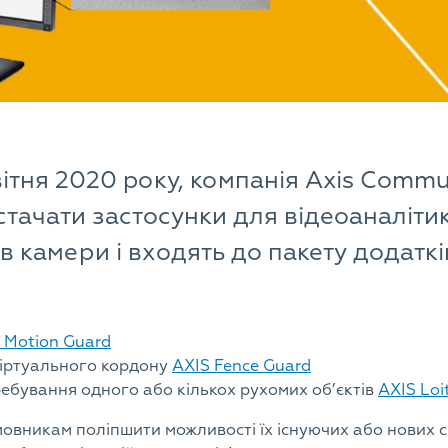
вітня 2020 року, компанія Axis Commu
тачати застосунки для відеоаналіти
в камери і входять до пакету додатк
 Motion Guard
віртуального кордону
AXIS Fence Guard
ребування одного або кількох рухомих об’єктів
AXIS Loi
вникам поліпшити можливості їх існуючих або нових с