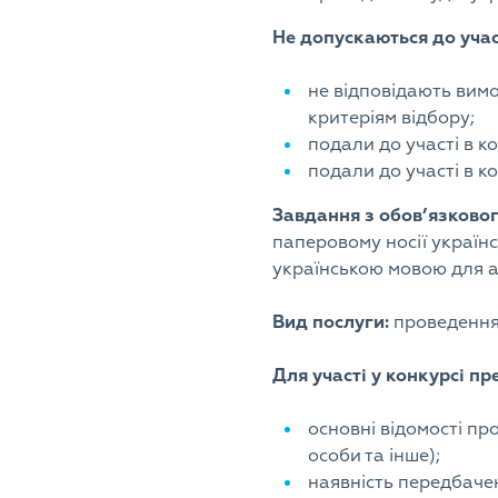
Не допускаються до участ
не відповідають вимо
критеріям відбору;
подали до участі в к
подали до участі в к
Завдання з обов’язковог
паперовому носії україн
українською мовою для а
Вид послуги:
проведення 
Для участі у конкурсі п
основні відомості про
особи та інше);
наявність передбачени