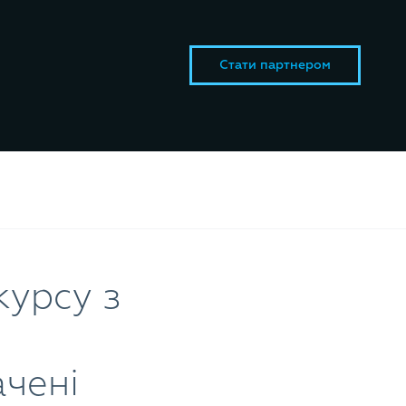
Стати партнером
урсу з
ачені