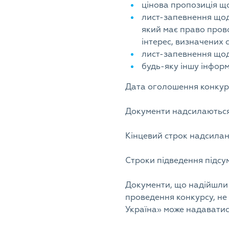
цінова пропозиція що
лист-запевнення щодо
який має право прово
інтерес, визначених 
лист-запевнення щод
будь-яку іншу інформ
Дата оголошення конку
Документи надсилаються
Кінцевий строк надсила
Строки підведення підсу
Документи, що надійшли 
проведення конкурсу, не
Україна» може надаватись