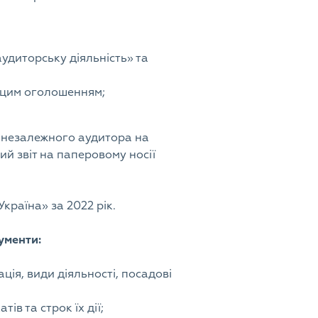
аудиторську діяльність» та
х цим оголошенням;
у незалежного аудитора на
й звіт на паперовому носії
країна» за 2022 рік.
ументи:
ція, види діяльності, посадові
ів та строк їх дії;