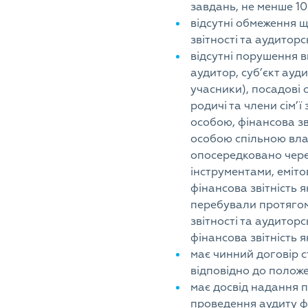
завдань, не менше 10 
відсутні обмеження щ
звітності та аудиторс
відсутні порушення в
аудитор, суб’єкт ауд
учасники), посадові о
родичі та члени сім’
особою, фінансова зв
особою спільною влас
опосередковано через
інструментами, еміт
фінансова звітність я
перебували протягом 
звітності та аудитор
фінансова звітність я
має чинний договір 
відповідно до полож
має досвід надання п
проведення аудиту фі