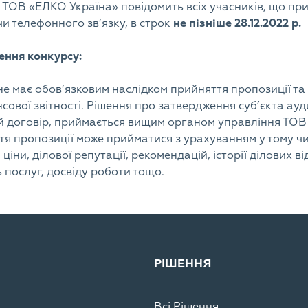
 ТОВ «ЕЛКО Україна» повідомить всіх учасників, що при
и телефонного зв’язку, в строк
не пізніше 28.12.2022 р.
ення конкурсу:
 не має обов’язковим наслідком прийняття пропозиції т
сової звітності. Рішення про затвердження суб’єкта ауди
й договір, приймається вищим органом управління ТОВ
я пропозиції може прийматися з урахуванням у тому чи
 ціни, ділової репутації, рекомендацій, історії ділових в
ь послуг, досвіду роботи тощо.
РІШЕННЯ
Всі Рішення