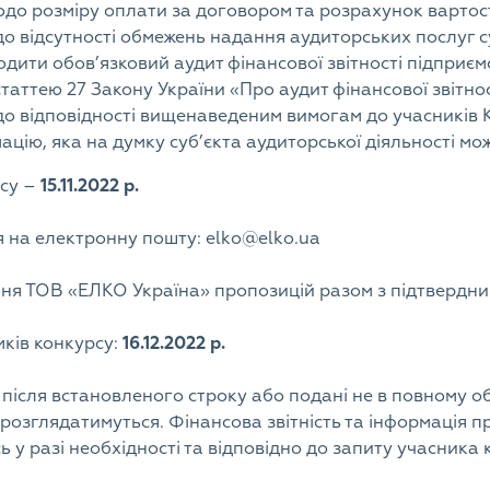
до розміру оплати за договором та розрахунок вартост
 відсутності обмежень надання аудиторських послуг су
дити обов’язковий аудит фінансової звітності підприєм
статтею 27 Закону України «Про аудит фінансової звітнос
о відповідності вищенаведеним вимогам до учасників К
ацію, яка на думку суб’єкта аудиторської діяльності мо
рсу –
15.11.2022 р.
 на електронну пошту: elko@elko.ua
ння ТОВ «ЕЛКО Україна» пропозицій разом з підтвердн
мків конкурсу:
16.12.2022 р.
після встановленого строку або подані не в повному о
 розглядатимуться. Фінансова звітність та інформація 
 у разі необхідності та відповідно до запиту учасника 