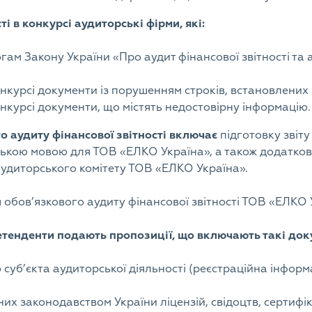
і в конкурсі аудиторські фірми, які:
гам Закону України «Про аудит фінансової звітності та 
онкурсі документи із порушенням строків, встановлени
онкурсі документи, що містять недостовірну інформацію.
о аудиту фінансової звітності включає
підготовку звіт
ською мовою для ТОВ «ЕЛКО Україна», а також додаткови
удиторського комітету ТОВ «ЕЛКО Україна».
обов’язкового аудиту фінансової звітності ТОВ «ЕЛКО У
ретенденти подають пропозиції, що включають такі док
 суб’єкта аудиторської діяльності (реєстраційна інформа
х законодавством України ліцензій, свідоцтв, сертифікат