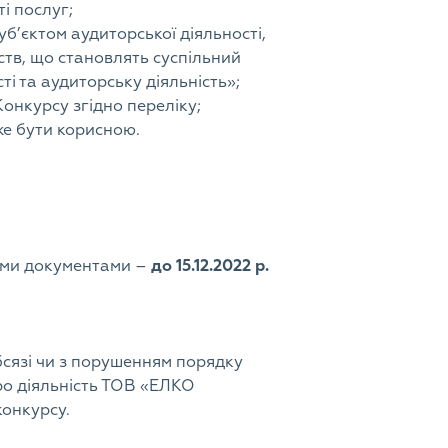
і послуг;
б’єктом аудиторської діяльності,
ств, що становлять суспільний
ті та аудиторську діяльність»;
онкурсу згідно переліку;
же бути корисною.
ими документами –
до 15.12.2022 р.
бсязі чи з порушенням порядку
про діяльність ТОВ «ЕЛКО
конкурсу.