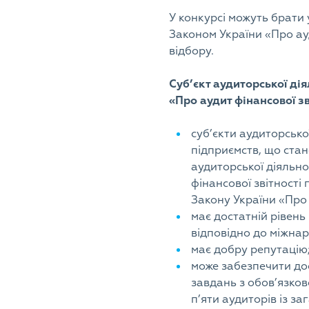
У конкурсі можуть брати 
Законом України «Про ауд
відбору.
Суб’єкт аудиторської ді
«Про аудит фінансової зв
суб’єкти аудиторсько
підприємств, що стан
аудиторської діяльно
фінансової звітності 
Закону України «Про 
має достатній рівень 
відповідно до міжнар
має добру репутацію
може забезпечити до
завдань з обов’язков
п’яти аудиторів із з