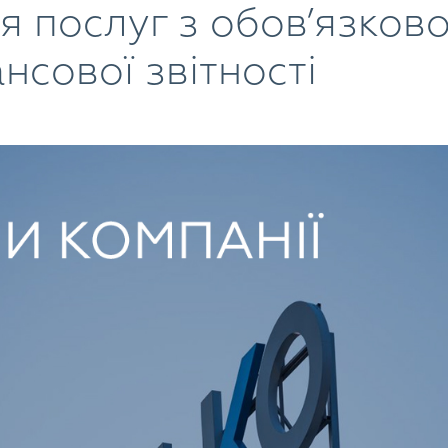
я послуг з обов’язков
нсової звітності