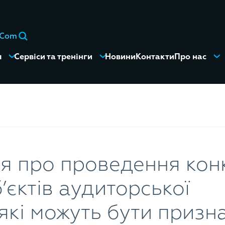
eCom
я
Сервіси та тренінги
Новини
Контакти
Про нас
 про проведення конк
’єктів аудиторської
 які можуть бути призн