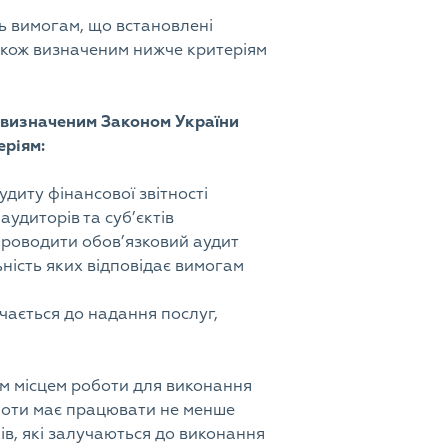
ть вимогам, що встановлені
також визначеним нижче критеріям
м, визначеним Законом України
еріям:
удиту фінансової звітності
аудиторів та суб’єктів
 проводити обов’язковий аудит
ьність яких відповідає вимогам
учається до надання послуг,
им місцем роботи для виконання
оботи має працювати не менше
ів, які залучаються до виконання