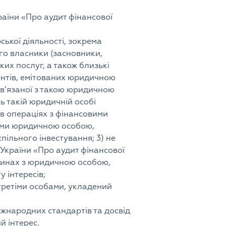
раїни «Про аудит фінансової
ької діяльності, зокрема
ого власники (засновники,
ких послуг, а також близькі
ментів, емітованих юридичною
пов’язаної з такою юридичною
ь такій юридичній особі
 в операціях з фінансовими
ими юридичною особою,
спільного інвестування; 3) не
 України «Про аудит фінансової
носинах з юридичною особою,
у інтересів;
третіми особами, укладений
іжнародних стандартів та досвід
й інтерес.