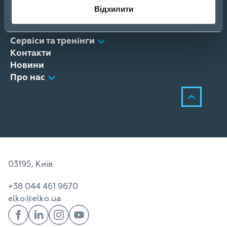
eCom
Відхилити
Продукти
Рішення
Сервіси та тренінги
Контакти
Новини
Про нас
03195, Київ
+38 044 461 9670
elko@elko.ua