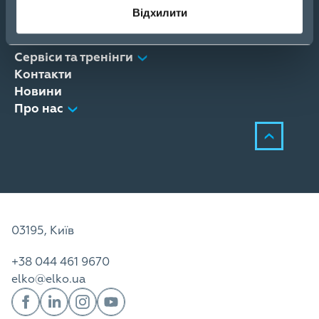
eCom
Відхилити
Продукти
Рішення
Сервіси та тренінги
Контакти
Новини
Про нас
03195, Київ
+38 044 461 9670
elko@elko.ua