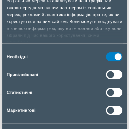
соціальних мереж та аналізувати наш трафік. Ми
анонсованому вебінарі.
також передаємо нашим партнерам із соціальних
мереж, реклами й аналітики інформацію про те, як ви
користуєтеся нашим сайтом. Вони можуть поєднувати
Вебінар буде корисний для системних
її з іншою інформацією, яку ви їм надали або яку вони
інтеграторів, IT-фахівців та спеціалістів з
зібрали під час вашого користування їхніми
кібербезпеки, які працюють з AI-рішеннями або
службами.
планують їх впровадження.
Вибір
Зареєструйтесь, щоб отримати практичне
Необхідні
згоди
розуміння підходів до захисту AI та використання
рішень TrendAI у сучасних інфраструктурах.
Привілейовані
Статистичні
ЗАРЕЄСТРУВАТИСЯ НА ВЕБІНАР
Маркетингові
ПІБ