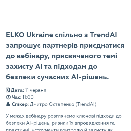
ELKO Ukraine спільно з TrendAI
запрошує партнерів приєднатися
до вебінару, присвяченого темі
захисту AI та підходам до
безпеки сучасних AI-рішень.
🗓 Дата:
11 червня
🕐 Час:
11:00
👤 Спікер:
Дмитро Остапенко (TrendAI)
У межах вебінару розглянемо ключові підходи до
безпеки AI-рішень, ризики їх впровадження та
практичні інструменти контролю й захисту як