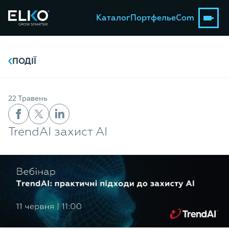
Каталог
Портфель
eCom
ПОДІЇ
22 Травень
TrendАІ захист АІ