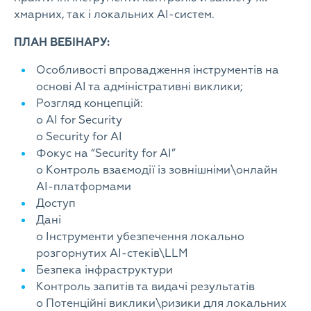
хмарних, так і локальних AI-систем.
ПЛАН ВЕБІНАРУ:
Особливості впровадження інструментів на
основі АІ та адміністративні виклики;
Розгляд концепцій:
o AI for Security
o Security for AI
Фокус на “Security for AI”
o Контроль взаємодії із зовнішніми\онлайн
АІ-платформами
Доступ
Дані
o Інструменти убезпечення локально
розгорнутих АІ-стеків\LLM
Безпека інфраструктури
Контроль запитів та видачі результатів
o Потенційні виклики\ризики для локальних