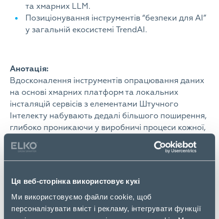
та хмарних LLM.
Позиціонування інструментів “безпеки для АІ”
у загальній екосистемі TrendAI.
Анотація:
Вдосконалення інструментів опрацювання даних
на основі хмарних платформ та локальних
інсталяцій сервісів з елементами Штучного
Інтелекту набувають дедалі більшого поширення,
глибоко проникаючи у виробничі процеси кожної,
без виключення, організації. Тому розуміння
адміністративних та технологічних викликів, що
обов’язково мають бути опрацьованими перед
запровадженням новітніх засобів, набуває
Ця веб-сторінка використовує кукі
суттєвої критичності. Саме цій тематиці буде
Ми використовуємо файли cookie, щоб
присвячена доповідь провідного технічного
персоналізувати вміст і рекламу, інтегрувати функції
спеціаліста TrendAI – Дмитра Остапенка на