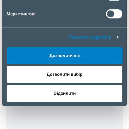
Маркетингові
Email
Показати подробиці
Компанія
Дозволити всі
Дозволити вибір
Коментар або питання
Відхилити