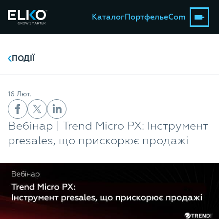
Каталог
Портфель
eCom
ПОДІЇ
16 Лют.
Вебінар | Trend Micro PX: Інструмент
presales, що прискорює продажі