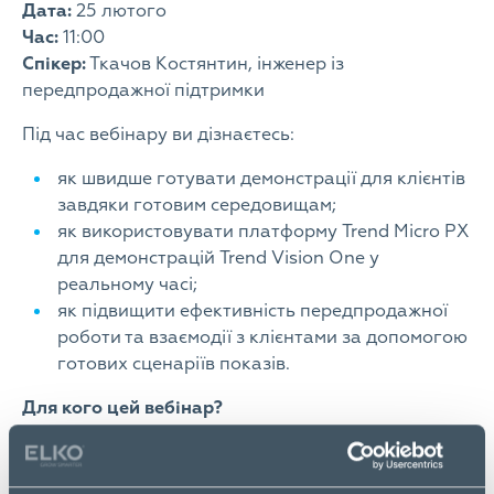
Дата:
25 лютого
Час:
11:00
Спікер:
Ткачов Костянтин, інженер із
передпродажної підтримки
Під час вебінару ви дізнаєтесь:
як швидше готувати демонстрації для клієнтів
завдяки готовим середовищам;
як використовувати платформу Trend Micro PX
для демонстрацій Trend Vision One у
реальному часі;
як підвищити ефективність передпродажної
роботи та взаємодії з клієнтами за допомогою
готових сценаріїв показів.
Для кого цей вебінар?
Для presales-спеціалістів та інженерів, які готують
і проводять демонстрації для клієнтів, беруть
участь у передпродажній підготовці та хочуть