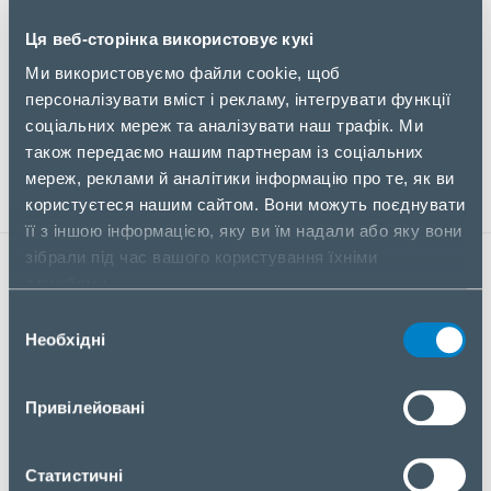
підвищити ефективність технічних показів і
Ця веб-сторінка використовує кукі
прискорити цикл продажів.
Ми використовуємо файли cookie, щоб
Долучайтеся до сесії, щоб побачити, як PX
персоналізувати вміст і рекламу, інтегрувати функції
допомагає швидше проводити демонстрації та
соціальних мереж та аналізувати наш трафік. Ми
сприяти зростанню продажів.
також передаємо нашим партнерам із соціальних
мереж, реклами й аналітики інформацію про те, як ви
користуєтеся нашим сайтом. Вони можуть поєднувати
її з іншою інформацією, яку ви їм надали або яку вони
зібрали під час вашого користування їхніми
ЗАРЕЄСТРУВАТИСЯ НА ВЕБІНАР
службами.
Вибір
ПІБ
Необхідні
згоди
Привілейовані
Номер моб. тел.
Статистичні