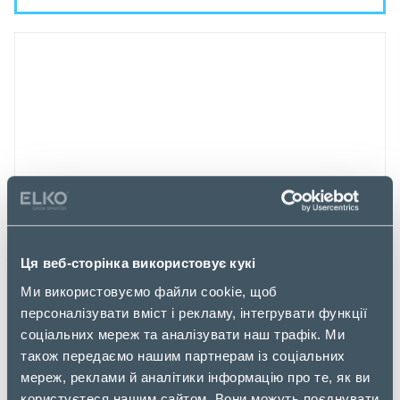
Ця веб-сторінка використовує кукі
ТЕХНІЧНІ ХАРАКТЕРИСТИКИ
Ми використовуємо файли cookie, щоб
персоналізувати вміст і рекламу, інтегрувати функції
Модель
соціальних мереж та аналізувати наш трафік. Ми
також передаємо нашим партнерам із соціальних
Модель
BC1450
мереж, реклами й аналітики інформацію про те, як ви
Модель
BC1450
користуєтеся нашим сайтом. Вони можуть поєднувати