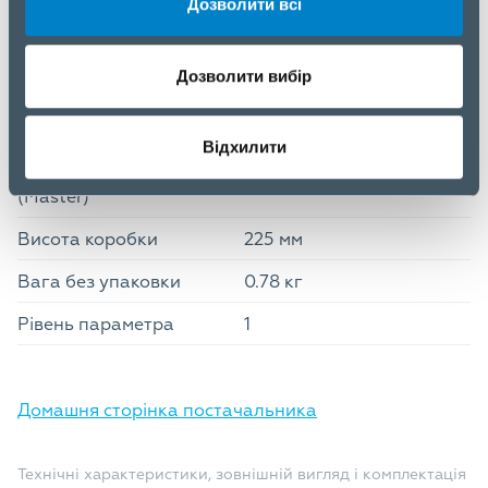
Глибина
90 мм
Дозволити всі
Висота
210 мм
Дозволити вибір
Логістичні дані
Ширина коробки
405 мм
Відхилити
Довжина коробки
285 мм
(Master)
Висота коробки
225 мм
Вага без упаковки
0.78 кг
Рівень параметра
1
Домашня сторінка постачальника
Технічні характеристики, зовнішній вигляд і комплектація