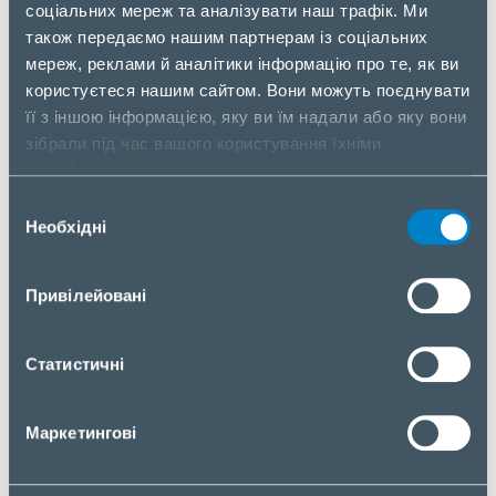
Висота упаковки
55 см
соціальних мереж та аналізувати наш трафік. Ми
також передаємо нашим партнерам із соціальних
Вага упаковки
13.65 кг
мереж, реклами й аналітики інформацію про те, як ви
користуєтеся нашим сайтом. Вони можуть поєднувати
Вага без упаковки
1.2 кг
її з іншою інформацією, яку ви їм надали або яку вони
Рівень параметра
3
зібрали під час вашого користування їхніми
службами.
Вибір
Масажер NAIPO MGS-2301
Необхідні
згоди
ПОТУЖНИЙ МОТОР
Привілейовані
Цей розумний масажер для плечей оптимізує
роботу мотора і забезпечує найпотужніший масаж,
коли він вам найбільше потрібен. Потужний і
Статистичні
надійний, він дає змогу не турбуватися про те, що
ви витратите зайве зусилля, встановивши його на
Маркетингові
потрібний рівень інтенсивності.
ІМІТУЄ РУКИ МАСАЖИСТА