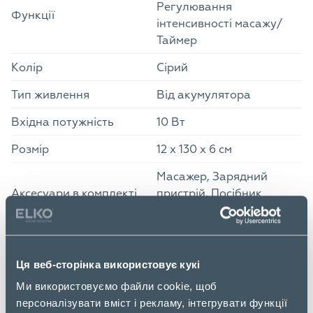
Регулювання
Функції
інтенсивності масажу/
Таймер
Колір
Сірий
Тип живлення
Від акумулятора
Вхідна потужність
10 Вт
Розмір
12 х 130 х 6 см
Масажер, Зарядний
Аксесуари в комплекті
пристрій, Посібник
користувача
Розмір упаковки
Ширина упаковки
28 см
Ця веб-сторінка використовує кукі
Ми використовуємо файли cookie, щоб
Глибина упаковки
55 см
персоналізувати вміст і рекламу, інтегрувати функції