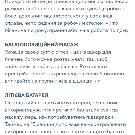
Прикріпіть oFree до спини за допомогою чарівного
ремінця, щоб повністю звільнити руки. Це робить
його ідеальним масажером, коли у вас є інші
справи, чи то сидіння за робочим столом, чи то
біганина по дому, прання або інша робота по дому.
БАГАТОПОЗИЦІЙНИЙ МАСАЖ
Хоча за своєю суттю oFree - це масажер для
плечей, його можна розташувати так, щоб
забезпечити набагато більше. Розташуйте
пристрій і прикріпіть ремінець за своїм бажанням і
впливайте на групи м'язів від шиї до ніг.
ЛІТІЄВА БАТАРЕЯ
Оснащений літієвим акумулятором, oFree може
використовуватися протягом багатьох сеансів
масажу, перш ніж потребуватиме підзарядки.
Таймер на 15 хвилин допоможе вам контролювати
використання, щоб не витрачати занадто багато