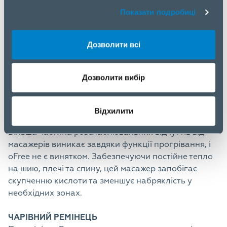
Кожен масажний прилад претендує на те, щоб
Показати подробиці
імітувати дію рук професійного масажиста. NAIPO
oFree дійсно це робить. Для цього передбачено два
Дозволити всі
додаткові масажні вузли, які висуваються нижче
спини і виконують роботу великих пальців рук
людини. Це створює по-справжньому тривимірне
Дозволити вибір
розминання, і ви одразу відчуєте, що перебуваєте в
надійних руках.
Відхилити
ПОСТІЙНЕ ТЕПЛО
Більша частина розслаблювальних відчуттів від
масажерів виникає завдяки функції прогрівання, і
oFree не є винятком. Забезпечуючи постійне тепло
на шию, плечі та спину, цей масажер запобігає
скупченню кислоти та зменшує набряклість у
необхідних зонах.
ЧАРІВНИЙ РЕМІНЕЦЬ