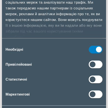
Висота упаковки
35.2 см
соціальних мереж та аналізувати наш трафік. Ми
також передаємо нашим партнерам із соціальних
Вага упаковки
10.1 кг
мереж, реклами й аналітики інформацію про те, як ви
користуєтеся нашим сайтом. Вони можуть поєднувати
Вага без упаковки
3 кг
її з іншою інформацією, яку ви їм надали або яку вони
Рівень параметра
3
зібрали під час вашого користування їхніми
службами.
Вибір
NAIPO MGF-K68
Необхідні
згоди
МАСАЖЕР 2-в-1 та сидіння з підігрівом
І ноги, і литки заслуговують на розслаблення;
Привілейовані
тепер ви можете розслабити їх одночасно за
допомогою цього складного масажера, який також
функціонує як пуф з підігрівом.
Статистичні
РІЗНІ ВИДИ МАСАЖУ
Маркетингові
Вибирайте з налаштувань, включаючи шиацу,
компресійний і розігріваючий масаж, щоб створити
ідеальний індивідуальний масаж для ваших ніг і