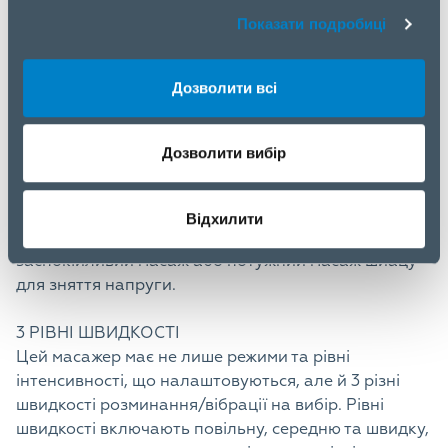
стоп. Три режими масажу можна використовувати
Показати подробиці
один за одним або в різний час, залежно від ваших
конкретних потреб у масажі.
Дозволити всі
3 РІВНІ ІНТЕНСИВНОСТІ
На додаток до 3 режимів масажу, масажер для ніг
Дозволити вибір
та литок також має 3 рівні інтенсивності для
забезпечення легкого, помірного та глибокого
масажу. Це робить його ідеальним для кожного,
Відхилити
незалежно від того, чи шукаєте ви ніжний
заспокійливий масаж або потужний масаж шиацу
для зняття напруги.
3 РІВНІ ШВИДКОСТІ
Цей масажер має не лише режими та рівні
інтенсивності, що налаштовуються, але й 3 різні
швидкості розминання/вібрації на вибір. Рівні
швидкості включають повільну, середню та швидку,