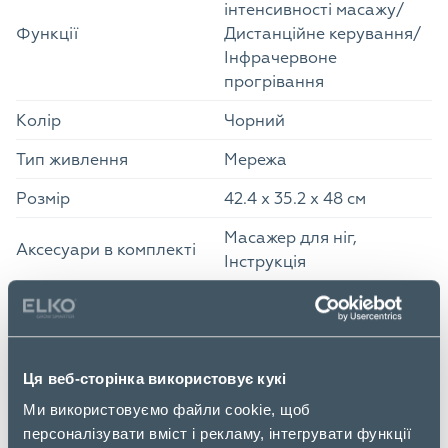
інтенсивності масажу/
Функції
Дистанційне керування/
Інфрачервоне
прогрівання
Колір
Чорний
Тип живлення
Мережа
Розмір
42.4 х 35.2 х 48 см
Масажер для ніг,
Аксесуари в комплекті
Інструкція
Кількість в палеті
0
Розмір упаковки
Ширина упаковки
42.4 см
Ця веб-сторінка використовує кукі
Ми використовуємо файли cookie, щоб
Глибина упаковки
48 см
персоналізувати вміст і рекламу, інтегрувати функції