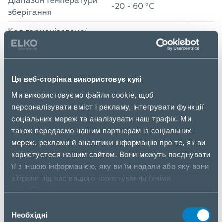
Діапазон температури
-20 - 60 °C
зберігання
Код гармонізованої
84717070
системи опису (HS)
Розмір упаковки
Ця веб-сторінка використовує кукі
Вага упаковки
0.02 кг
Ми використовуємо файли cookie, щоб
Висота упаковки
1 см
персоналізувати вміст і рекламу, інтегрувати функції
соціальних мереж та аналізувати наш трафік. Ми
Глибина упаковки
12.5 см
також передаємо нашим партнерам із соціальних
Ширина упаковки
7.5 см
мереж, реклами й аналітики інформацію про те, як ви
користуєтеся нашим сайтом. Вони можуть поєднувати
Вага без упаковки
0.008 кг
її з іншою інформацією, яку ви їм надали або яку вони
зібрали під час вашого користування їхніми
Рівень параметра
3
службами.
Вибір
Необхідні
згоди
KIOXIA TransMemory U301 128GB