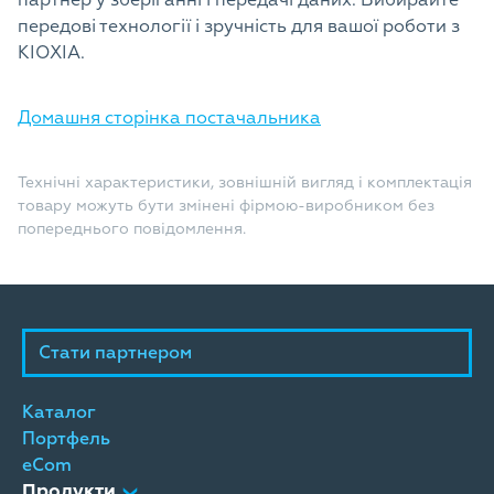
партнер у зберіганні і передачі даних. Вибирайте
передові технології і зручність для вашої роботи з
KIOXIA.
Домашня сторінка постачальника
Технічні характеристики, зовнішній вигляд і комплектація
товару можуть бути змінені фірмою-виробником без
попереднього повідомлення.
Стати партнером
Каталог
Портфель
eCom
Продукти