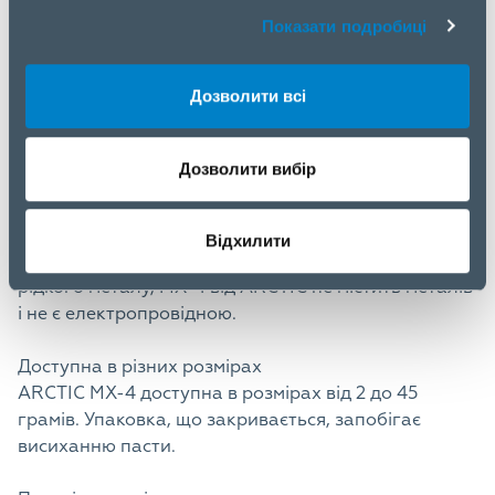
обов'язково вимагає високої ціни.
Показати подробиці
Простота застосування
Дозволити всі
Завдяки своїй консистенції MX-4 легко наноситься
навіть початківцями. Відео нижче демонструє
техніку нанесення, щоб уникнути повітряних
Дозволити вибір
кишень між процесорами та кулерами.
Безпечне використання
Відхилити
На відміну від паст на основі оксидів металів або
рідкого металу, MX-4 від ARCTIC не містить металів
і не є електропровідною.
Доступна в різних розмірах
ARCTIC MX-4 доступна в розмірах від 2 до 45
грамів. Упаковка, що закривається, запобігає
висиханню пасти.