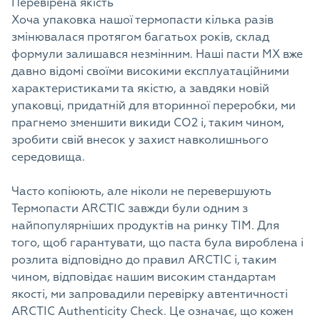
Перевірена якість
Хоча упаковка нашої термопасти кілька разів
змінювалася протягом багатьох років, склад
формули залишався незмінним. Наші пасти MX вже
давно відомі своїми високими експлуатаційними
характеристиками та якістю, а завдяки новій
упаковці, придатній для вторинної переробки, ми
прагнемо зменшити викиди CO2 і, таким чином,
зробити свій внесок у захист навколишнього
середовища.
Часто копіюють, але ніколи не перевершують
Термопасти ARCTIC завжди були одним з
найпопулярніших продуктів на ринку TIM. Для
того, щоб гарантувати, що паста була вироблена і
розлита відповідно до правил ARCTIC і, таким
чином, відповідає нашим високим стандартам
якості, ми запровадили перевірку автентичності
ARCTIC Authenticity Check. Це означає, що кожен