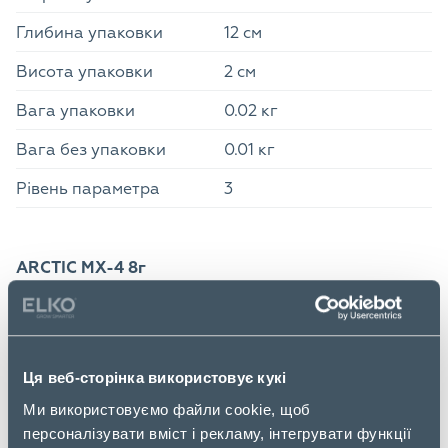
Глибина упаковки
12 см
Висота упаковки
2 см
Вага упаковки
0.02 кг
Вага без упаковки
0.01 кг
Рівень параметра
3
ARCTIC MX-4 8г
Термопаста преміум-класу з високими
експлуатаційними характеристиками
Оптимальна консистенція для будь-якого
Ця веб-сторінка використовує кукі
застосування
Ми використовуємо файли cookie, щоб
Залежно від особистих вподобань та сфери
персоналізувати вміст і рекламу, інтегрувати функції
застосування, можна обрати більш рідку або більш