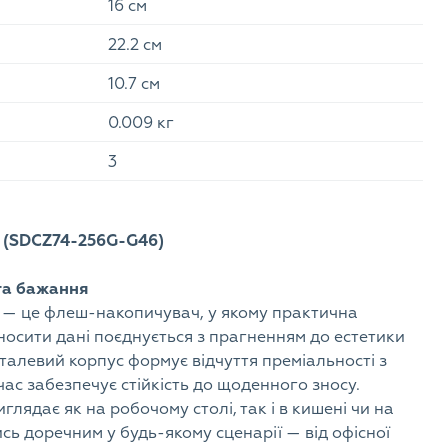
16 см
22.2 см
10.7 см
0.009 кг
3
B (SDCZ74-256G-G46)
та бажання
B — це флеш-накопичувач, у якому практична
носити дані поєднується з прагненням до естетики
еталевий корпус формує відчуття преміальності з
ас забезпечує стійкість до щоденного зносу.
лядає як на робочому столі, так і в кишені чи на
сь доречним у будь-якому сценарії — від офісної