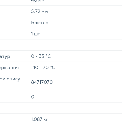
40 мм
5.72 мм
Блістер
1 шт
атур
0 - 35 °C
ерігання
-10 - 70 °C
еми опису
84717070
0
1.087 кг