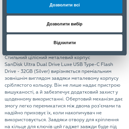
компʼютерами попередніх поколінь. Це ідеальне
Дозволити всі
рішення для користувачів, які часто працюють з
різними типами техніки, зокрема смартфонами на
Android, MacBook, ПК з Windows або іншими
Дозволити вибір
девайсами з OTG-підтримкою. Накопичувач
автоматично розпізнається пристроями без
Відхилити
потреби у додаткових драйверах.
Стильний цілісний металевий корпус
SanDisk Ultra Dual Drive Luxe USB Type-C Flash
Drive - 32GB (Silver) вирізняється преміальним
зовнішнім виглядом завдяки металевому корпусу
сріблястого кольору. Він не лише надає пристрою
вишуканості, а й забезпечує додатковий захист у
щоденному використанні. Обертовий механізм дає
змогу легко перемикатися між двома розʼємами та
надійно приховує їх, коли накопичувач не
використовується. Завдяки отвору для кріплення
на кільце для ключів цей гаджет завжди буде під