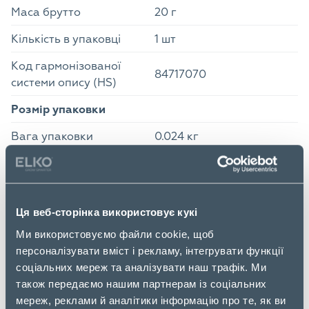
Маса брутто
20 г
Кількість в упаковці
1 шт
Код гармонізованої
84717070
системи опису (HS)
Розмір упаковки
Вага упаковки
0.024 кг
Висота упаковки
1 см
Глибина упаковки
15.4 см
Ця веб-сторінка використовує кукі
Ширина упаковки
10.3 см
Ми використовуємо файли cookie, щоб
Вага без упаковки
0.01 кг
персоналізувати вміст і рекламу, інтегрувати функції
соціальних мереж та аналізувати наш трафік. Ми
Рівень параметра
3
також передаємо нашим партнерам із соціальних
мереж, реклами й аналітики інформацію про те, як ви