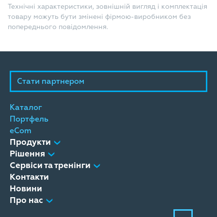
Технічні характеристики, зовнішній вигляд і комплектація
товару можуть бути змінені фірмою-виробником без
попереднього повідомлення.
Стати партнером
Каталог
Портфель
eCom
Продукти
Рішення
Сервіси та тренінги
Контакти
Новини
Про нас