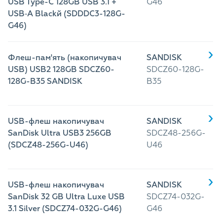
USB Type-C 128GB USB 3.1 +
G46
USB‑A Blackй (SDDDC3-128G-
G46)
Флеш-пам'ять (накопичувач
SANDISK
USB) USB2 128GB SDCZ60-
SDCZ60-128G-
128G-B35 SANDISK
B35
USB-флеш накопичувач
SANDISK
SanDisk Ultra USB3 256GB
SDCZ48-256G-
(SDCZ48-256G-U46)
U46
USB-флеш накопичувач
SANDISK
SanDisk 32 GB Ultra Luxe USB
SDCZ74-032G-
3.1 Silver (SDCZ74-032G-G46)
G46