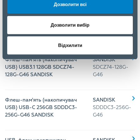
Дозволити всі
Флеш-пам'ять (накопичувач
SANDISK
Дозволити вибір
USB) USB-C 64GB SDDDC3-
SDDDC3-
064G-G46 SANDISK
064G-G46
Відхилити
Флеш-пам'ять (накопичувач
SANDISK
USB) USB3.1 128GB SDCZ74-
SDCZ74-128G-
128G-G46 SANDISK
G46
Флеш-пам'ять (накопичувач
SANDISK
USB) USB-C 256GB SDDDC3-
SDDDC3-256G-
256G-G46 SANDISK
G46