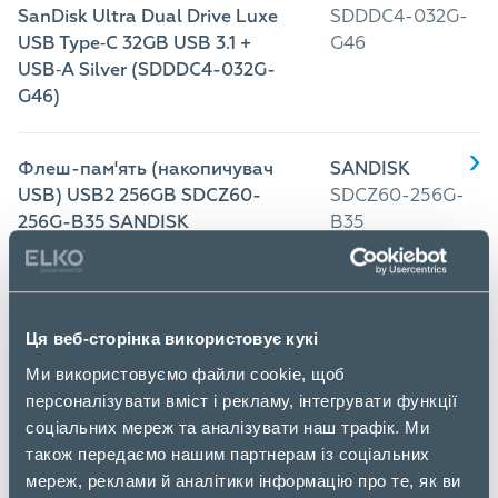
SanDisk Ultra Dual Drive Luxe
SDDDC4-032G-
USB Type‑C 32GB USB 3.1 +
G46
USB‑A Silver (SDDDC4-032G-
G46)
Флеш-пам'ять (накопичувач
SANDISK
USB) USB2 256GB SDCZ60-
SDCZ60-256G-
256G-B35 SANDISK
B35
Флеш-пам'ять (накопичувач
SANDISK
USB) USB-C 64GB SDDDC4-
SDDDC4-
Ця веб-сторінка використовує кукі
064G-G46 SANDISK
064G-G46
Ми використовуємо файли cookie, щоб
персоналізувати вміст і рекламу, інтегрувати функції
соціальних мереж та аналізувати наш трафік. Ми
також передаємо нашим партнерам із соціальних
Флеш-пам'ять (накопичувач
SANDISK
мереж, реклами й аналітики інформацію про те, як ви
USB) USB2 64GB SDCZ62-
SDCZ62-064G-