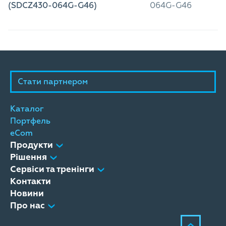
(SDCZ430-064G-G46)
064G-G46
Стати партнером
Каталог
Портфель
eCom
Продукти
Рішення
Сервіси та тренінги
Контакти
Новини
Про нас