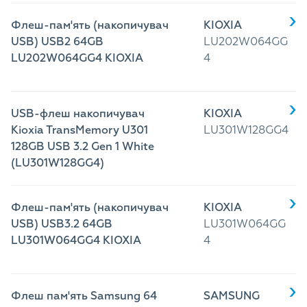
Флеш-пам'ять (накопичувач
KIOXIA
USB) USB2 64GB
LU202W064GG
LU202W064GG4 KIOXIA
4
USB-флеш накопичувач
KIOXIA
Kioxia TransMemory U301
LU301W128GG4
128GB USB 3.2 Gen 1 White
(LU301W128GG4)
Флеш-пам'ять (накопичувач
KIOXIA
USB) USB3.2 64GB
LU301W064GG
LU301W064GG4 KIOXIA
4
Флеш пам'ять Samsung 64
SAMSUNG