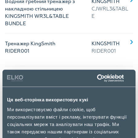
Водний гребний тренажер з
KINGSMITH
накладною стільницею
CJWRL3&TABL
KINGSMITH WR3L&TABLE
E
BUNDLE
Тренажер KingSmith
KINGSMITH
RIDER001
RIDER001
Гребний тренажер KingSmith
KINGSMITH
RW001
CJRW001
Ця веб-сторінка використовує кукі
Гребний тренажер KingSmith
KINGSMITH
Ми використовуємо файли cookie, щоб
WR3L
WR3L
персоналізувати вміст і рекламу, інтегрувати функції
соціальних мереж та аналізувати наш трафік. Ми
також передаємо нашим партнерам із соціальних