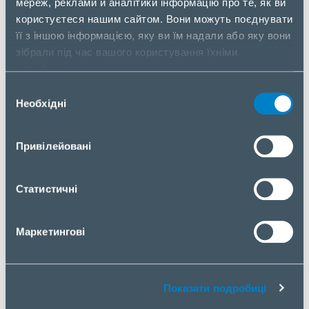
мереж, реклами й аналітики інформацію про те, як ви
Cтепер KingSmith STE001
KINGSMITH
користуєтеся нашим сайтом. Вони можуть поєднувати
STEPPER001
її з іншою інформацією, яку ви їм надали або яку вони
зібрали під час вашого користування їхніми
службами.
Багатофункціональний
KINGSMITH
Вибір
тренажер KingSmith CL001
CRAWLER001
Необхідні
згоди
Привілейовані
Велотренажер KingSmith
KINGSMITH
PB08S Білий
PB08S WHITE
Статистичні
Гребний тренажер KingSmith
KINGSMITH
Маркетингові
WM10 Червоний дуб
WM10 RED
OAK
Показати подробиці