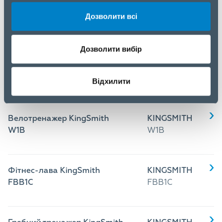
Гребний тренажер KingSmith
KINGSMITH
WR20 Червоний дуб
WR20 RED
Дозволити всі
OAK
Дозволити вибір
Велотренажер KingSmith
KINGSMITH
PB08S Чорний
PB08S BLACK
Відхилити
Велотренажер KingSmith
KINGSMITH
W1B
W1B
Фітнес-лава KingSmith
KINGSMITH
FBB1C
FBB1C