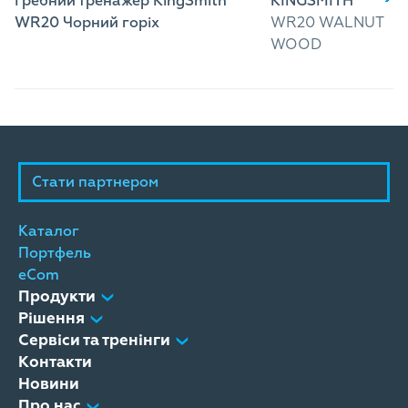
Гребний тренажер KingSmith
KINGSMITH
WR20 Чорний горіх
WR20 WALNUT
WOOD
Стати партнером
Каталог
Портфель
eCom
Продукти
Рішення
Сервіси та тренінги
Контакти
Новини
Про нас