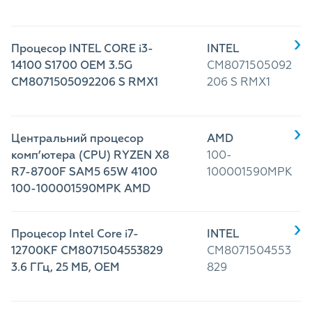
Процесор INTEL CORE i3-
INTEL
14100 S1700 OEM 3.5G
CM8071505092
CM8071505092206 S RMX1
206 S RMX1
Центральний процесор
AMD
комп’ютера (CPU) RYZEN X8
100-
R7-8700F SAM5 65W 4100
100001590MPK
100-100001590MPK AMD
Процесор Intel Сore i7-
INTEL
12700KF CM8071504553829
CM8071504553
3.6 ГГц, 25 МБ, OEM
829