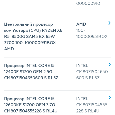
000000910
Центральний процесор
AMD
комп’ютера (CPU) RYZEN X6
100-
R5-8500G SAM5 BX 65W
100000931BOX
3700 100-100000931BOX
AMD
Процесор INTEL CORE i5-
INTEL
12400F S1700 OEM 2.5G
CM8071504650
CM8071504650609 S RL5Z
609 S RL5Z
Процесор INTEL CORE i5-
INTEL
12600KF S1700 OEM 3.7G
CM8071504555
CM8071504555228 S RL4U
228 S RL4U