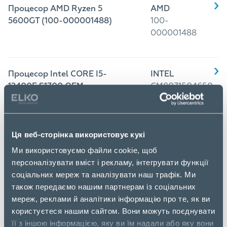
Процесор AMD Ryzen 5
AMD
5600GT (100-000001488)
100-
000001488
Процесор Intel CORE I5-
INTEL
12400F S1700 OEM
CM8071504650
CM8071504650609 S RL5Z
609
99APCT 2.5 ГГц, 18 МБ, OEM
Ця веб-сторінка використовує кукі
Процесор Intel CORE I7-
INTEL
Ми використовуємо файли cookie, щоб
12700K S1700 OEM
CM8071504553
персоналізувати вміст і рекламу, інтегрувати функції
CM8071504553828 S RL4N
828 S RL4N
соціальних мереж та аналізувати наш трафік. Ми
99AMVK 3.6 ГГц, 25 МБ, OEM
також передаємо нашим партнерам із соціальних
мереж, реклами й аналітики інформацію про те, як ви
користуєтеся нашим сайтом. Вони можуть поєднувати
Процесор Intel CORE I5-
INTEL
її з іншою інформацією, яку ви їм надали або яку вони
14400F S1700 OEM
CM8071505093